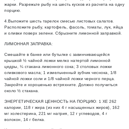
жарки. Разрежьте рыбу на шесть кусков из расчета на одну
порцию.
4.Выложите шесть тарелок смесью листовых салатов.
Расположите рыбу, картофель, фасоль, томаты, лук, яйца
и оливки поверх зелени. Сбрызните лимонной заправкой.
ЛИМОННАЯ ЗАПРАВКА:
Смешайте в банке или бутылке с завинчивающейся
крышкой ½ чайной ложки мелко натертой лимонной
цедры, ¼ стакана лимонного сока; 3 столовых ложки
оливкового масла; 1 измельченный зубчик чеснока, 1/8
чайной ложки соли и 1/8 чайной ложки черного перца.
Закройте и хорошенько встряхните. Должно получиться
около ½ стакана.
ЭНЕРГЕТИЧЕСКАЯ ЦЕННОСТЬ НА ПОРЦИЮ: 1 ХЕ 262
калории, 118 г жира (из них 4 г насыщенных жиров), 162
мг холестерина, 221 мг натрия, 12 г углеводов, 4 г
волокон, 14 г белка.