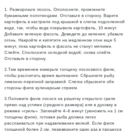
1. Разморозьте лосось. Ополосните; промокните
бумажными полотенцами. Отставьте в сторону. Варите
картофель в кастрюле под крышкой в слегка подсоленной
воде, так, чтобы вода покрывала картофель, 10 минут.
Добавьте зеленую фасоль. Доведите до кипения; убавьте
огонь. Накройте и кипятите на медленном огне еще 5
минут, пока картофель и фасоль не станут мягкими.
Слейте. Сполосните холодной водой; снова слейте.
Отставьте в сторону.
2.Тем временем измерьте толщину лососевого филе,
чтобы рассчитать время выпекания. Сбрызните рыбу
лимонно-перечной заправкой. Слегка сбрызните обе
стороны филе кулинарным спреем.
3.Положите филе лосося на решетку открытого гриля
прямо над углями (среднего размера) или в духовку в
режиме «гриль». Запекайте 4–6 минут (умножить на 1 см
толщины филе), готовая рыба должна легко
расслаиваться при надавливании вилкой. Если филе
толщиной более 2 см, переверните один раз в процессе