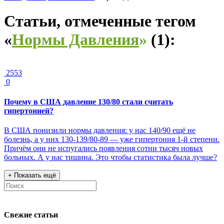
Статьи, отмеченные тегом
«
Нормы Давления
»
(
1
):
2553
0
Почему в США давление 130/80 стали считать
гипертонией?
В США понизили нормы давления: у нас 140/90 ещё не
болезнь, а у них 130-139/80-89 — уже гипертония 1-й степени.
Причём они не испугались появления сотни тысяч новых
больных. А у нас тишина. Это чтобы статистика была лучше?
+
Показать ещё
Свежие статьи