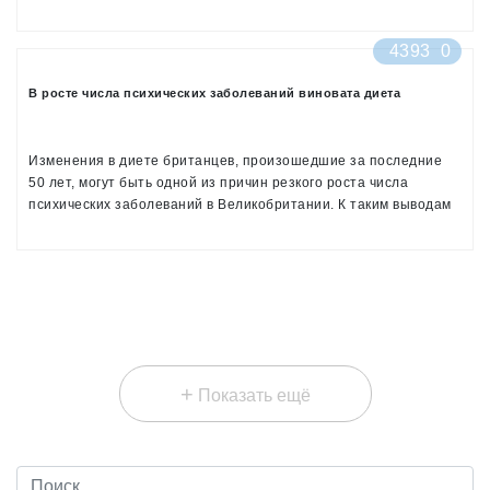
моменты оно страдает особенно тяжело.
4393
0
В росте числа психических заболеваний виновата диета
Изменения в диете британцев, произошедшие за последние
50 лет, могут быть одной из причин резкого роста числа
психических заболеваний в Великобритании. К таким выводам
пришли авторы исследования, опубликованного 16 января
совместными усилиями британских общественных организаций
Sustain и Mental Health Foundation.
+
Показать ещё