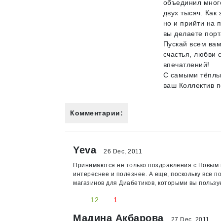
объединил много
двух тысяч. Как
но и прийти на 
вы делаете пор
Пускай всем вам
счастья, любви 
впечатлений!
С самыми тёплы
ваш Коллектив 
Комментарии:
Yeva
26 Dec, 2011
Принимаются не только поздравления с Новым г
интереснее и полезнее. А еще, поскольку все п
магазинов для Диабетиков, которыми вы пользуе
12
1
Мадина Акбарова
27 Dec, 2011