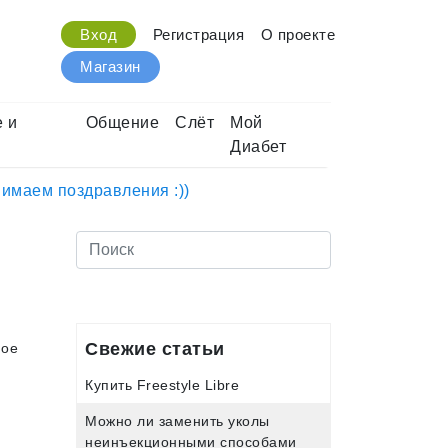
Вход
Регистрация
О проекте
Магазин
 и
Общение
Слёт
Мой
Диабет
нимаем поздравления :))
Свежие статьи
ное
Купить Freestyle Libre
Можно ли заменить уколы
неинъекционными способами