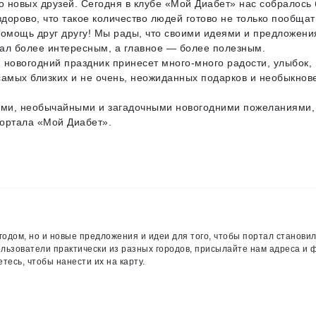
 новых друзей. Сегодня в клубе «Мой Диабет» нас собралось
 здорово, что такое количество людей готово не только пообщат
помощь друг другу! Мы рады, что своими идеями и предложен
тал более интересным, а главное — более полезным.
 новогодний праздник принесет много-много радости, улыбок,
самых близких и не очень, неожиданных подарков и необыкно
ми, необычайными и загадочными новогодними пожеланиями,
портала «Мой Диабет».
одом, но и новые предложения и идеи для того, чтобы портал станови
ользователи практически из разных городов, присылайте нам адреса и 
тесь, чтобы нанести их на карту.