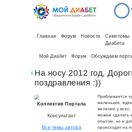
Главная
Форум
Новости
Симптомы
Диабета
Мой Диабет
Форум
Обсуждаем порта
На носу 2012 год, Доро
поздравления :))
​Приближается ч
маленькие, ждем
Коллектив Портала
желание у всех,
можем сделать м
Консультант
опытом, но и до
Все темы автора
происходит на п