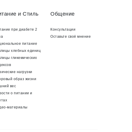
итание и Стиль
Общение
тание при диабете 2
Консультации
па
Оставьте своё мнение
циональное питание
блицы хлебных единиц
блицы гликемических
дексов
зические нагрузки
оровый образ жизни
шний вес
вости о питании и
етах
део-материалы