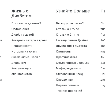
Жизнь с
Узнайте Больше
П
Диабетом
Поставили диагноз?
Вы в группе риска?
Пи
Осложнения
Статьи о 1 типе
ти
Диабет у детей
Статьи о 2 типе
Ра
ия
Контроль сахара в крови
Гестационный Диабет
Та
Беременность
Другие типы Диабета
Та
Истории из жизни
Симптомы
ин
о
Знаменитые Люди с
Профилактика
Фи
Диабетом
Объединимся в борьбе
Зд
Консультации
Мифы, выдумки и
Ли
специалистов
откровенный бред
Но
ия
Справочник
ди
Первая помощь
Ви
Техника инъекций