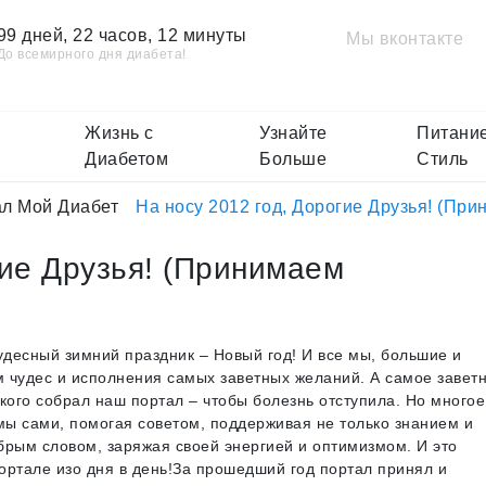
99 дней, 22 часов, 12 минуты
Мы вконтакте
До всемирного дня диабета!
Жизнь с
Узнайте
Питание
Диабетом
Больше
Стиль
л Мой Диабет
На носу 2012 год, Дорогие Друзья! (При
гие Друзья! (Принимаем
удесный зимний праздник – Новый год! И все мы, большие и
 чудес и исполнения самых заветных желаний. А самое завет
 кого собрал наш портал – чтобы болезнь отступила. Но многое
ы сами, помогая советом, поддерживая не только знанием и
брым словом, заряжая своей энергией и оптимизмом. И это
ортале изо дня в день!За прошедший год портал принял и