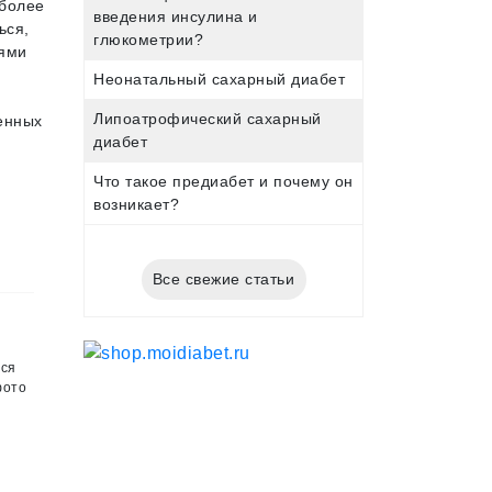
 более
введения инсулина и
ься,
глюкометрии?
иями
Неонатальный сахарный диабет
Липоатрофический сахарный
венных
диабет
Что такое предиабет и почему он
возникает?
Все свежие статьи
лся
фото