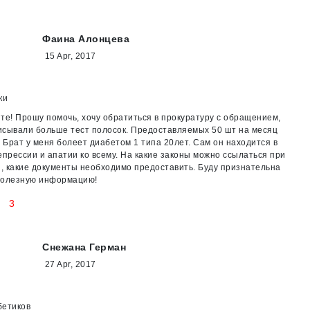
Фаина Алонцева
15 Apr, 2017
ки
те! Прошу помочь, хочу обратиться в прокуратуру с обращением,
исывали больше тест полосок. Предоставляемых 50 шт на месяц
. Брат у меня болеет диабетом 1 типа 20лет. Сам он находится в
епрессии и апатии ко всему. На какие законы можно ссылаться при
 какие документы необходимо предоставить. Буду признательна
полезную информацию!
3
Снежана Герман
27 Apr, 2017
бетиков