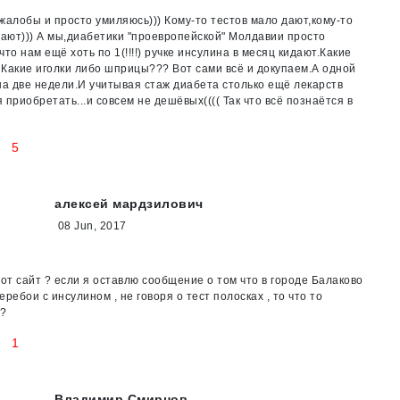
жалобы и просто умиляюсь))) Кому-то тестов мало дают,кому-то
дают))) А мы,диабетики "проевропейской" Молдавии просто
что нам ещё хоть по 1(!!!!) ручке инсулина в месяц кидают.Какие
Какие иголки либо шприцы??? Вот сами всё и докупаем.А одной
на две недели.И учитывая стаж диабета столько ещё лекарств
 приобретать...и совсем не дешёвых(((( Так что всё познаётся в
5
алексей мардзилович
08 Jun, 2017
тот сайт ? если я оставлю сообщение о том что в городе Балаково
еребои с инсулином , не говоря о тест полосках , то что то
 ?
1
Владимир Смирнов