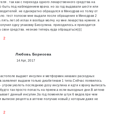
еля . так как с перехода одного лекарственного средства на
о быть под наблюдением врача. но за год выдавали шести или
водителей. не однократно обращался в Минздрав но толку от
ыло. тест полоски мне выдали после обращение в Минздрав 2
а пять лет.об иглах я вообще молчу. ну мне лекарства нужнее. в
получил одну упаковку Биосулина. приходилось и приходится
а свои средства. незнаю теперь куда обращаться((((
2
Любовь Борисова
14 Apr, 2017
вастополе выдают инсулин и метформин.никаких расходных
.заявляют выдаем только диабетикам 1 типа.Сейчас появилось
- утром уколоть последнюю дозу инсулина и идти к врачу выписать
 будто так просто попасть на прием.а если выходные дни.В аптеке
бывает данный инсулин.За год поменяли штук 6 видов.при чем
 выписке рецепта.в аптеке получаю новый,с которым даже не
2