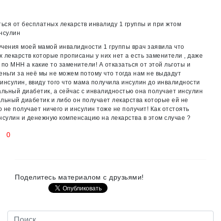
ться от бесплатных лекарств инвалиду 1 группы и при жтом
нсулин
чения моей мамой инвалидности 1 группы врач заявила что
 лекарств которые прописаны у них нет а есть заменители , даже
 по МНН а какие то заменители! А отказаться от этой льготы и
еньги за неё мы не можем потому что тогда нам не выдадут
инсулин, ввиду того что мама получила инсулин до инвалидности
альный диабетик, а сейчас с инвалидностью она получает инсулин
льный диабетик и либо он получает лекарства которые ей не
 не получает ничего и инсулин тоже не получит! Как отстоять
нсулин и денежную компенсацию на лекарства в этом случае ?
0
Поделитесь материалом с друзьями!