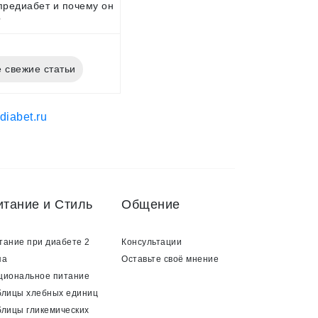
предиабет и почему он
?
 свежие статьи
итание и Стиль
Общение
тание при диабете 2
Консультации
па
Оставьте своё мнение
циональное питание
блицы хлебных единиц
блицы гликемических