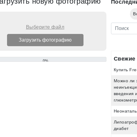
агрузить новую фотографию
Последн
В
Выберите файл
Свежие 
0%
Купить Fre
Можно ли 
неинъекци
введения 
глюкометр
Неонаталь
Липоатроф
диабет