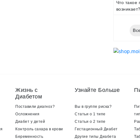
Что такое 
возникает
Все
Жизнь с
Узнайте Больше
П
Диабетом
Поставили диагноз?
Вы в группе риска?
Пи
Осложнения
Статьи о 1 типе
ти
Диабет у детей
Статьи о 2 типе
Ра
ия
Контроль сахара в крови
Гестационный Диабет
Та
Беременность
Другие типы Диабета
Та