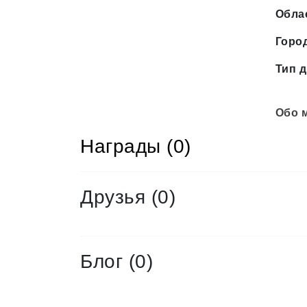
Обла
Горо
Тип д
Обо 
Награды (0)
Друзья
(0)
Блог (0)