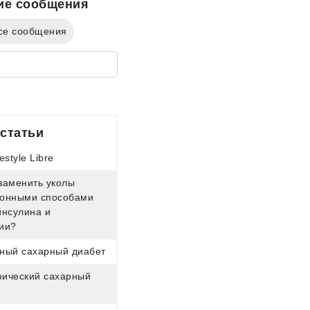
ие сообщения
се сообщения
статьи
estyle Libre
заменить уколы
онными способами
инсулина и
ии?
ный сахарный диабет
ический сахарный