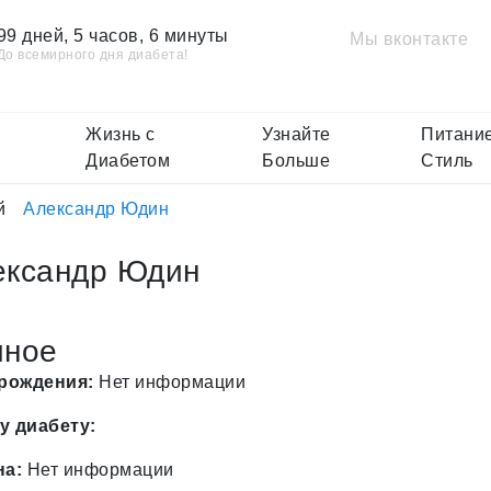
99 дней, 5 часов, 6 минуты
Мы вконтакте
До всемирного дня диабета!
Жизнь с
Узнайте
Питание
Диабетом
Больше
Стиль
й
Александр Юдин
ександр Юдин
чное
 рождения:
Нет информации
у диабету:
на:
Нет информации