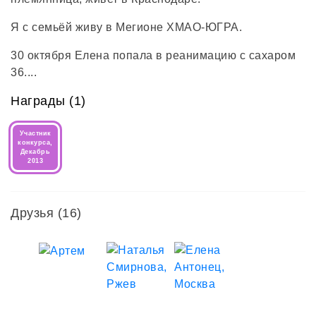
Я с семьёй живу в Мегионе ХМАО-ЮГРА.
30 октября Елена попала в реанимацию с сахаром
36....
Награды (1)
Наверное как и у многих здесь жизнь разделилась
на ДО и ПОСЛЕ.
Участник
конкурса,
Пытаемся учиться жить по-новому...
Декабрь
2013
Друзья
(16)