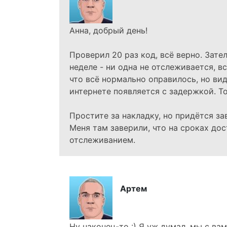
Анна, добрый день!
Проверил 20 раз код, всё верно. Зате
неделе - ни одна не отслеживается, вс
что всё нормально оправилось, но вид
интернете появляется с задержкой. То
Простите за накладку, но придётся за
Меня там заверили, что на сроках до
отслеживанием.
Артем
Ну наконец-то :) Я уж думал, мы с вам