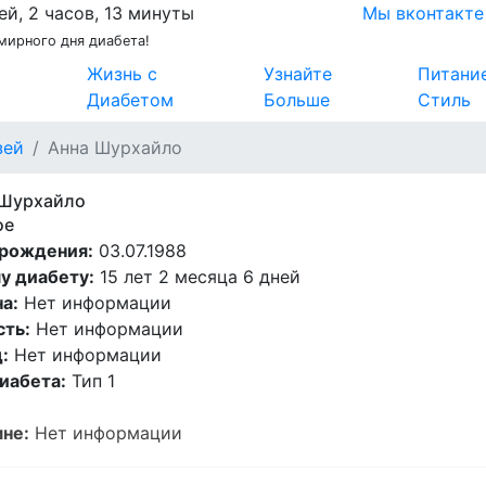
ей, 2 часов, 13 минуты
Мы вконтакте
мирного дня диабета!
Жизнь с
Узнайте
Питани
Диабетом
Больше
Стиль
зей
Анна Шурхайло
 Шурхайло
ое
 рождения:
03.07.1988
у диабету:
15 лет 2 месяца 6 дней
а:
Нет информации
сть:
Нет информации
:
Нет информации
иабета:
Тип 1
не:
Нет информации