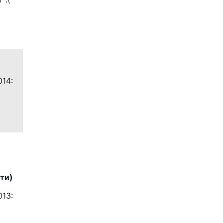
!
014:
ти)
013: