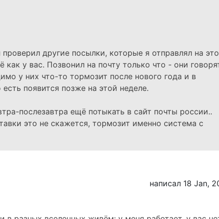
л проверил другие посылки, которые я отправлял на эт
ё как у вас. Позвонил на почту только что - они говорят
имо у них что-то тормозит после нового года и в
 есть появится позже на этой неделе.
втра-послезавтра ещё потыкать в сайт почты россии..
ставки это не скажется, тормозит именно система с
написал 18 Jan, 2
и в разных вселенных живём: у меня работает, у вас нет