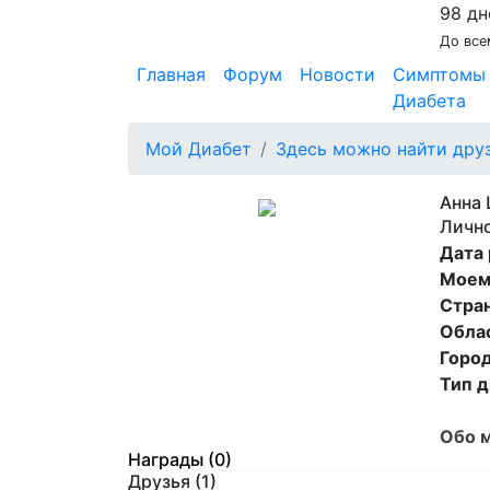
98 дн
До все
Главная
Форум
Новости
Симптомы
Диабета
Мой Диабет
Здесь можно найти дру
Анна
Личн
Дата
Моем
Стран
Обла
Город
Тип д
Обо м
Награды (0)
Друзья
(1)