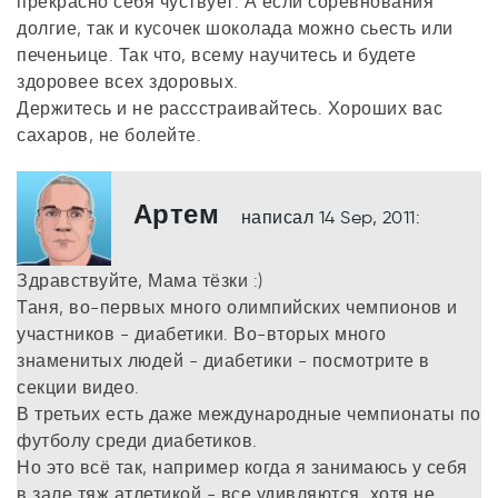
прекрасно себя чуствует. А если соревнования
долгие, так и кусочек шоколада можно сьесть или
печеньице. Так что, всему научитесь и будете
здоровее всех здоровых.
Держитесь и не рассстраивайтесь. Хороших вас
сахаров, не болейте.
Артем
написал 14 Sep, 2011:
Здравствуйте, Мама тёзки :)
Таня, во-первых много олимпийских чемпионов и
участников - диабетики. Во-вторых много
знаменитых людей - диабетики - посмотрите в
секции видео.
В третьих есть даже международные чемпионаты по
футболу среди диабетиков.
Но это всё так, например когда я занимаюсь у себя
в зале тяж атлетикой - все удивляются, хотя не