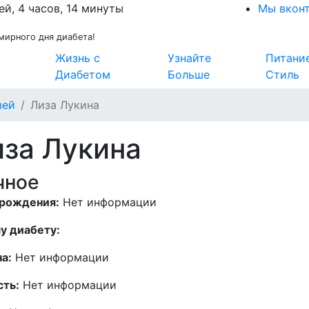
ей, 4 часов, 14 минуты
Мы вкон
мирного дня диабета!
Жизнь с
Узнайте
Питани
Диабетом
Больше
Стиль
зей
Лиза Лукина
за Лукина
чное
 рождения:
Нет информации
у диабету:
а:
Нет информации
сть:
Нет информации