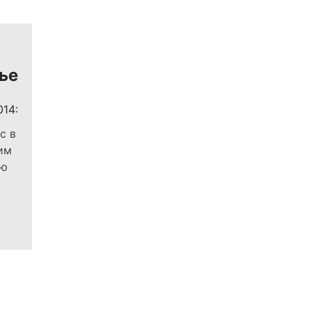
ье
014:
с в
 им
ию