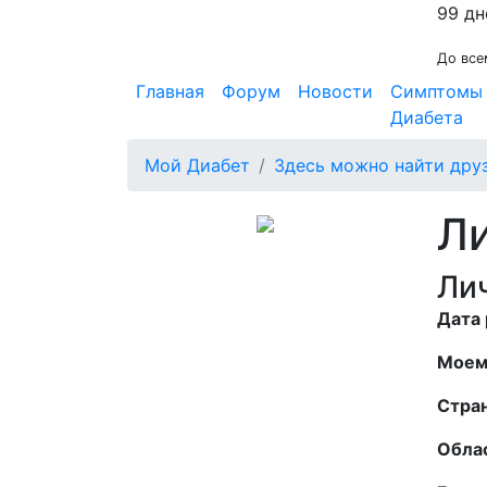
99 дн
До все
Главная
Форум
Новости
Симптомы
Диабета
Мой Диабет
Здесь можно найти дру
Ли
Ли
Дата
Моем
Стран
Обла