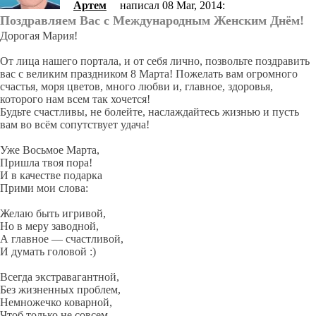
Артем
написал 08 Mar, 2014:
Поздравляем Вас с Международным Женским Днём!
Дорогая Мария!
От лица нашего портала, и от себя лично, позвольте поздравить
вас с великим праздником 8 Марта! Пожелать вам огромного
счастья, моря цветов, много любви и, главное, здоровья,
которого нам всем так хочется!
Будьте счастливы, не болейте, наслаждайтесь жизнью и пусть
вам во всём сопутствует удача!
Уже Восьмое Марта,
Пришла твоя пора!
И в качестве подарка
Прими мои слова:
Желаю быть игривой,
Но в меру заводной,
А главное — счастливой,
И думать головой :)
Всегда экстравагантной,
Без жизненных проблем,
Немножечко коварной,
Чтоб только не совсем,