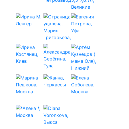
помощи глюкометра,инсулина и глюкозы,при
необходимости. Люблю также
музыку,футбол,хоккей,автомобили,рыбалку и
всякие другие прелести жизни. Из этого
всего,считаю и абсолютно в этом уверен из своего
личного опыта,что с диабетом можно жить
абсолютно полноценной жизнью как и без
диабета,добиваться любой цели в жизни,в чём-то
даже превосходить людей без диабета. Всё
наверное зависит от индивидуальных целей в
жизни,твёрдости и уверенности своего характера.
Пишите,буду стараться ответить всем,исходя из
личного опыта и собственных знаний по диабету.