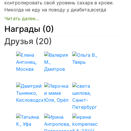
контролировать свой уровень сахара в крови.
Никогда не иду на поводу у диабета,всегда
незамедлительно принимаю решения если с
уровнем сахара в крови что-то не так.
Награды (0)
Очень люблю путешествовать и
Друзья
(20)
занимаюсь(увлекаюсь) фотографией дикой
природы и красоты Российских пейзажей. Люблю
горные походы.Покоряю вершины от очень
морозных и заснеженных Лапландских сопок у
Полярного круга и до вершинных кратеров
извергающихся вулканов на Камчатке.По пути не
забываю про красоты храмов Золотого Кольца
России,гор Кавказа,Урала и всей необьятной
Сибири. В свои горные фотопоходы,зачастую хожу
абсолютно один!,со своим диабетом. Стараюсь и
дома вести очень активный образ жизни.
Считаю,что все проблемы диабета если они
изредка и случаются неплохо решаются при