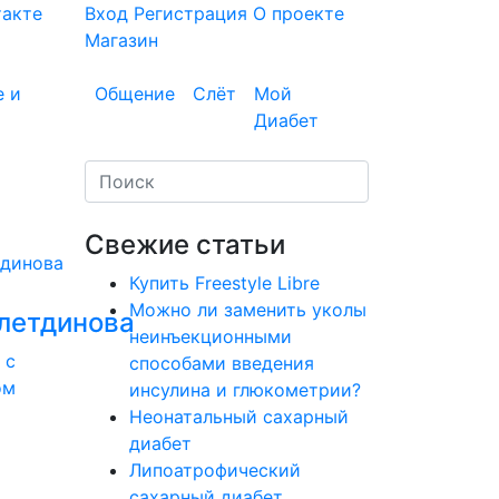
такте
Вход
Регистрация
О проекте
Магазин
е и
Общение
Слёт
Мой
Диабет
Свежие статьи
Купить Freestyle Libre
Можно ли заменить уколы
летдинова
неинъекционными
 с
способами введения
ом
инсулина и глюкометрии?
Неонатальный сахарный
диабет
Липоатрофический
сахарный диабет