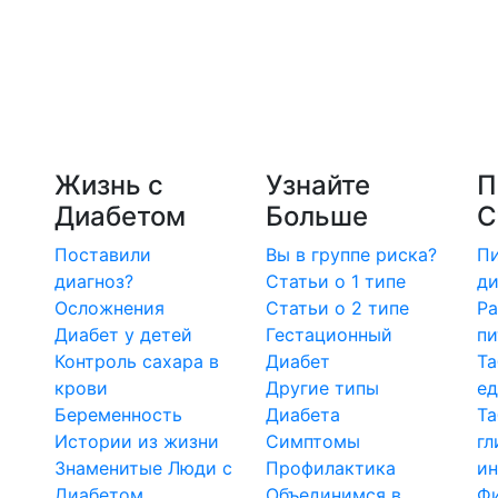
Жизнь с
Узнайте
П
Диабетом
Больше
С
Поставили
Вы в группе риска?
Пи
диагноз?
Статьи о 1 типе
ди
Осложнения
Статьи о 2 типе
Ра
Диабет у детей
Гестационный
пи
Контроль сахара в
Диабет
Та
крови
Другие типы
е
Беременность
Диабета
Т
Истории из жизни
Симптомы
гл
Знаменитые Люди с
Профилактика
ин
Диабетом
Объединимся в
Ф