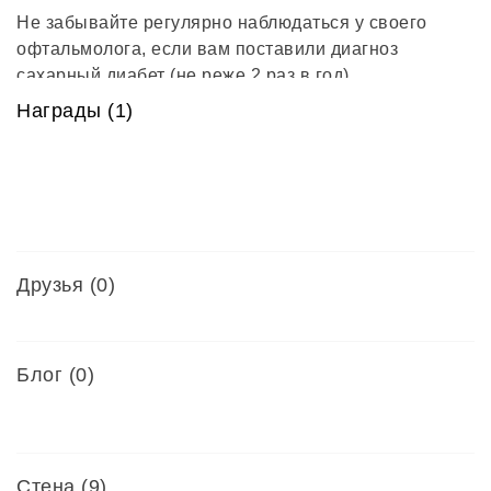
Не забывайте регулярно наблюдаться у своего
офтальмолога, если вам поставили диагноз
сахарный диабет (не реже 2 раз в год).
Награды (1)
Если у кого то будут вопросы по моему профилю, с
удовольствием отвечу.
Консультант
Друзья
(0)
Блог (0)
Стена (9)