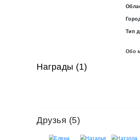
Обла
Горо
Тип д
Обо 
Награды (1)
Мне
помогла
Елена
Антонец
Друзья
(5)