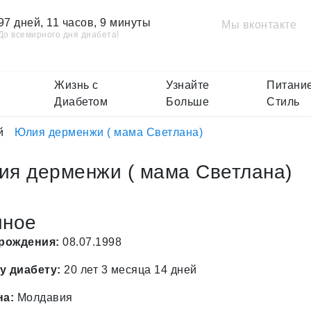
97 дней, 11 часов, 9 минуты
Мы вконтакте
До всемирного дня диабета!
Жизнь с
Узнайте
Питание
Диабетом
Больше
Стиль
й
Юлия дерменжи ( мама Светлана)
ия дерменжи ( мама Светлана)
чное
 рождения:
08.07.1998
у диабету:
20 лет 3 месяца 14 дней
на:
Молдавия