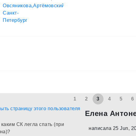
1
2
3
4
5
6
Елена Антон
 каким СК легла спать (при
написала 25 Jun, 2
на)?