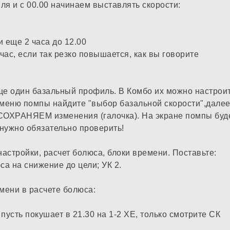
ля и с 00.00 начинаем выставлять скорости:
и еще 2 часа до 12.00
 час, если так резко повышается, как вы говорите
ще один базальный профиль. В Комбо их можно настрои
 меню помпы найдите "выбор базальной скорости",дале
СОХРАНЯЕМ изменения (галочка). На экране помпы буд
 нужно обязательно проверить!
 настройки, расчет болюса, блоки времени. Поставьте:
юса на снижение до цели; УК 2.
мени в расчете болюса:
И пусть покушает в 21.30 на 1-2 ХЕ, только смотрите СК