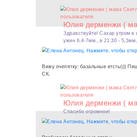
Юлия дерменжи ( ма
Здравствуйте! Сахар утром в су
ужин 6.4-7мм., в 21.30 - 5,3м
Вижу очепятку: базальные етсты))) Пи
СК.
Юлия дерменжи ( ма
Спасибо огромное!