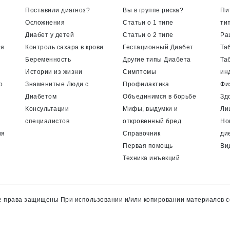
Поставили диагноз?
Вы в группе риска?
Пи
Осложнения
Статьи о 1 типе
ти
Диабет у детей
Статьи о 2 типе
Ра
ия
Контроль сахара в крови
Гестационный Диабет
Та
Беременность
Другие типы Диабета
Та
Истории из жизни
Симптомы
ин
о
Знаменитые Люди с
Профилактика
Фи
Диабетом
Объединимся в борьбе
Зд
Консультации
Мифы, выдумки и
Ли
специалистов
откровенный бред
Но
ия
Справочник
ди
Первая помощь
Ви
Техника инъекций
 права защищены При использовании и/или копировании материалов с