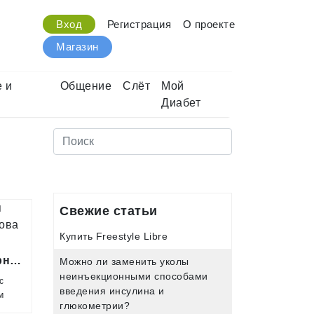
Вход
Регистрация
О проекте
Магазин
 и
Общение
Слёт
Мой
Диабет
Свежие статьи
Купить Freestyle Libre
Касторнова
Можно ли заменить уколы
неинъекционными способами
с
введения инсулина и
м
глюкометрии?