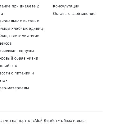
тание при диабете 2
Консультации
па
Оставьте своё мнение
циональное питание
блицы хлебных единиц
блицы гликемических
дексов
зические нагрузки
оровый образ жизни
шний вес
вости о питании и
етах
део-материалы
сылка на портал «Мой Диабет» обязательна