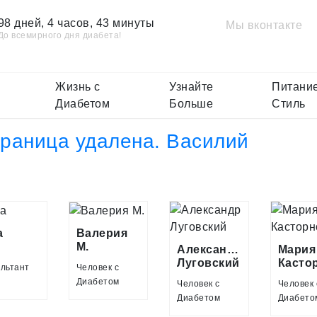
98 дней, 4 часов, 43 минуты
Мы вконтакте
До всемирного дня диабета!
Жизнь с
Узнайте
Питание
Диабетом
Больше
Стиль
раница удалена. Василий
a
Валерия
М.
Александр
Мария
Луговский
льтант
Человек с
Диабетом
Человек с
Человек 
Диабетом
Диабето