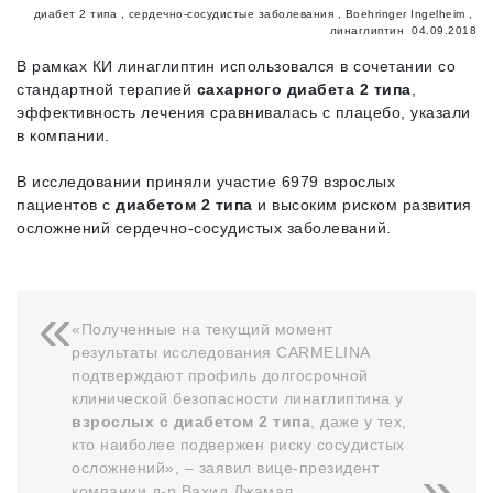
диабет 2 типа
,
сердечно-сосудистые заболевания
,
Boehringer Ingelheim
,
линаглиптин
04.09.2018
В рамках КИ линаглиптин использовался в сочетании со
стандартной терапией
сахарного диабета 2 типа
,
эффективность лечения сравнивалась с плацебо, указали
в компании.
В исследовании приняли участие 6979 взрослых
пациентов с
диабетом 2 типа
и высоким риском развития
осложнений сердечно-сосудистых заболеваний.
«Полученные на текущий момент
результаты исследования CARMELINA
подтверждают профиль долгосрочной
клинической безопасности линаглиптина у
взрослых с диабетом 2 типа
, даже у тех,
кто наиболее подвержен риску сосудистых
осложнений», – заявил вице-президент
компании д-р Вахид Джамал.