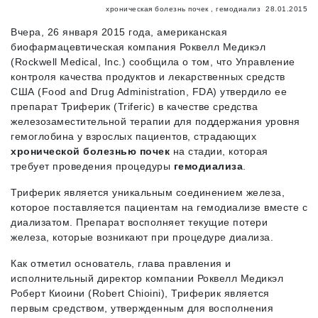
хроническая болезнь почек
,
гемодиализ
28.01.2015
Вчера, 26 января 2015 года, американская
биофармацевтическая компания Роквелл Медикэл
(Rockwell Medical, Inc.) сообщила о том, что Управление
контроля качества продуктов и лекарственных средств
США (Food and Drug Administration, FDA) утвердило ее
препарат Триферик (Triferic) в качестве средства
железозаместительной терапии для поддержания уровня
гемоглобина у взрослых пациентов, страдающих
хронической болезнью почек
на стадии, которая
требует проведения процедуры
гемодиализа
.
Триферик является уникальным соединением железа,
которое поставляется пациентам на гемодиализе вместе с
диализатом. Препарат восполняет текущие потери
железа, которые возникают при процедуре диализа.
Как отметил основатель, глава правления и
исполнительный директор компании Роквелл Медикэл
Роберт Киоини (Robert Chioini), Триферик является
первым средством, утвержденным для восполнения