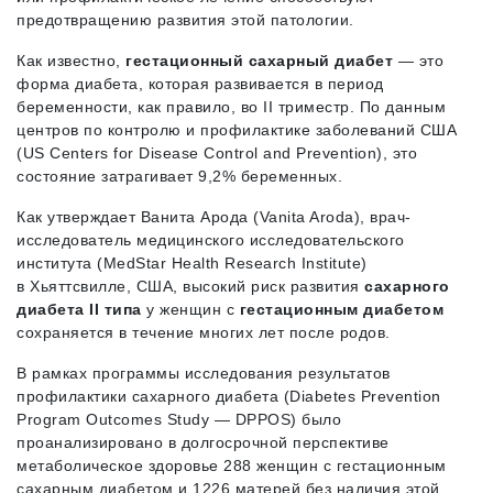
предотвращению развития этой патологии.
Как известно,
гестационный сахарный диабет
— это
форма диабета, которая развивается в период
беременности, как правило, во II триместр. По данным
центров по контролю и профилактике заболеваний США
(US Centers for Disease Control and Prevention), это
состояние затрагивает 9,2% беременных.
Как утверждает Ванита Арода (Vanita Aroda), врач-
исследователь медицинского исследовательского
института (MedStar Health Research Institute)
в Хьяттсвилле, США, высокий риск развития
сахарного
диабета II типа
у женщин с
гестационным диабетом
сохраняется в течение многих лет после родов.
В рамках программы исследования результатов
профилактики сахарного диабета (Diabetes Prevention
Program Outcomes Study — DPPOS) было
проанализировано в долгосрочной перспективе
метаболичес­кое здоровье 288 женщин с гестационным
сахарным диабетом и 1226 матерей без наличия этой