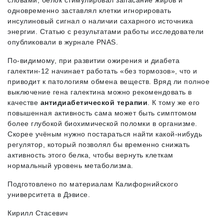
словами, белок стимулировал запасание жиров и
одновременно заставлял клетки игнорировать
инсулиновый сигнал о наличии сахарного источника
энергии. Статью с результатами работы исследователи
опубликовали в журнале PNAS.
По-видимому, при развитии ожирения и диабета
галектин-12 начинает работать «без тормозов», что и
приводит к патологиям обмена веществ. Вряд ли полное
выключение гена галектина можно рекомендовать в
качестве
антидиабетической терапии
. К тому же его
повышенная активность сама может быть симптомом
более глубокой биохимической поломки в организме.
Скорее учёным нужно постараться найти какой-нибудь
регулятор, который позволял бы временно снижать
активность этого белка, чтобы вернуть клеткам
нормальный уровень метаболизма.
Подготовлено по материалам Калифорнийского
университета в Дэвисе.
Кирилл Стасевич