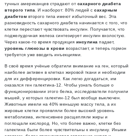
тучных американцев страдают от
сахарного диабета
второго типа
. И наоборот: 80% людей с
сахарным
диабетом
второго типа имеют избыточный вес. Эта
разновидность сахарного диабета начинается с того, что
клетки перестают чувствовать инсулин. Получается, что
поджелудочная железа синтезирует инсулин вхолостую.
Через какое-то время продукция
инсулина
падает,
уровень глюкозы в крови
возрастает, и теперь гормон
требуется уже вводить инъекциями.
В своё время учёные обратили внимание на ген, который
наиболее активен в клетках жировой ткани и необходим
для их дифференцировки. Как легко догадаться, им
оказался ген галектина-12. Чтобы узнать больше о
функционировании этого белка, исследователи получили
мышей, у которых галектин-12 был вообще выключен.
Животные имели на 40% меньшую массу тела, а их
жировые клетки проявляли более высокий уровень
метаболизма, интенсивнее расщепляли жиры и
поглощали кислород. Но, что более важно, клетки без
галектина были более чувствительны к инсулину. Иными