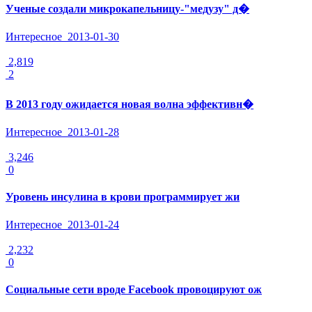
Ученые создали микрокапельницу-"медузу" д�
Интересное
2013-01-30
2,819
2
В 2013 году ожидается новая волна эффективн�
Интересное
2013-01-28
3,246
0
Уровень инсулина в крови программирует жи
Интересное
2013-01-24
2,232
0
Социальные сети вроде Facebook провоцируют ож