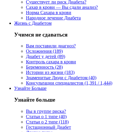
Существует ли риск Диабета?
Сахар в крови — Вы сдали анализ?
Норма Сахара в крови
Народное лечение Диабета
Жизнь с Диабетом
Учимся не сдаваться
Вам поставили диагноз?
Осложнения (189)
Диабет у детей (89)
Контроль сахара в крови
Беременность (28)
Истории из жизни (183)
Знаменитые Люди с Диабетом (40)
Консультации специалистов (1,391 / 1,444)
Узнайте Больше
Узнайте больше
Вы в группе риска?
Статьи о 1 типе (40)
Статьи о 2 типе (118)
Гестационный Диабет