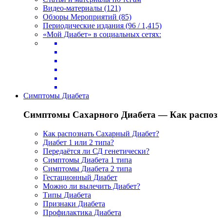
Видео-материалы (121)
Обзоры Мероприятий (85)
Периодические издания (96 / 1,415)
«Мой Диабет» в социальных сетях:
Симптомы Диабета
Симптомы Сахарного Диабета — Как распоз
Как распознать Сахарный Диабет?
Диабет 1 или 2 типа?
Передаётся ли СД генетически?
Симптомы Диабета 1 типа
Симптомы Диабета 2 типа
Гестационный Диабет
Можно ли вылечить Диабет?
Типы Диабета
Признаки Диабета
Профилактика Диабета