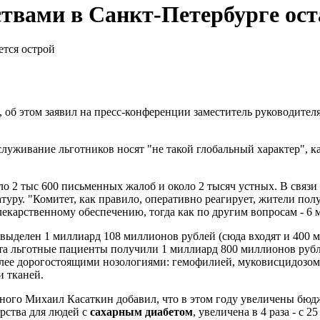
твами в Санкт-Петербурге ост
б этом заявил на пресс-конференции заместитель руководителя
луживание льготников носят "не такой глобальный характер", как
.
ло 2 тыс 600 письменных жалоб и около 2 тысяч устных. В связ
уру. "Комитет, как правило, оперативно реагирует, жители полу
лекарственному обеспечению, тогда как по другим вопросам - 6 
у выделен 1 миллиард 108 миллионов рублей (сюда входят и 400 
 льготные пациенты получили 1 миллиард 800 миллионов рубле
лее дорогостоящими нозологиями: гемофилией, муковисцидозом
и тканей.
ного Михаил Касаткин добавил, что в этом году увеличены бюд
арства для людей с
сахарным диабетом
, увеличена в 4 раза - с 