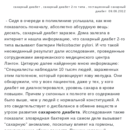
сахарный диабет
,
сахарный диабет 2-го типа
,
гестационный сахарный
диабет
09.06.2012
- Сидя в очереди в поликлинике услышала, как мне
показалось поначалу, абсолютно абсурдную вещь:
дескать, сахарный диабет заразен. Дома залезла в
интернет и нашла информацию, что сахарный диабет 2-го
типа вызывают бактерии Helicobacter pylori. И что такой
неожиданный результат дали исследования, проведенные
сотрудниками американского медицинского центра
Лэнгон. Цитирую далее найденную мною информацию:
“Специалисты наблюдали 10 тысяч людей, зараженных
этим патогеном, который провоцирует язву желудка. Они
обнаружили, что у всех пациентов, даже у тех, у кого
диабет не диагностировался, уровень сахара в крови
повышен. Причем у склонных к полноте его содержание
было выше, чем у людей с нормальной конституцией. А
это свидетельствует о дисбалансе в обмене веществ и
угрозе развития
сахарного диабета
. Исследования также
показали: зловредная бактерия на самом деле вызывает
“сахарную” аномалию, поскольку влияет на гормоны,