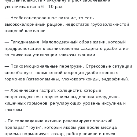
чувствительность к инсулину и риск заболевания
увеличивается в 6—10 раз.
— Несбалансированное питание, то есть
высококалорийный рацион, недостаток грубоволокнистой
пищевой клетчатки.
— Гиподинамия. Малоподвижный образ жизни, который
предрасполагает к возникновению сахарного диабета из-
за снижения утилизации глюкозы тканями.
— Психоэмоциональные перегрузки. Стрессовые ситуации
способствуют повышенной секреции диабетогенных
гормонов (катехоламины, глюкокортикоиды, эндорфины).
— Хронический гастрит, холецистит, которые
сопровождаются нарушением выделения желудочно-
кишечных гормонов, регулирующих уровень инсулина и
глюкозы.
- По телевидению активно рекламируют японский
препарат “Тоути”, который якобы уже после месяца
приема нормализует сахар, работу печени и почек.