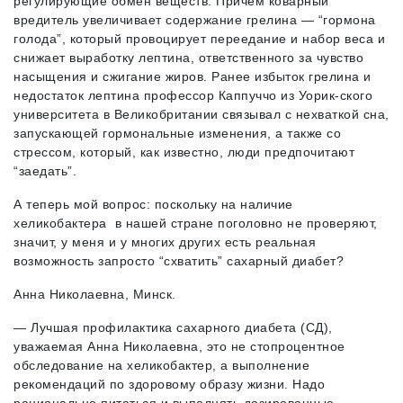
регулирующие обмен веществ. Причем коварный
вредитель увеличивает содержание грелина — “гормона
голода”, который провоцирует переедание и набор веса и
снижает выработку лептина, ответственного за чувство
насыщения и сжигание жиров. Ранее избыток грелина и
недостаток лептина профессор Каппуччо из Уорик-ского
университета в Великобритании связывал с нехваткой сна,
запускающей гормональные изменения, а также со
стрессом, который, как известно, люди предпочитают
“заедать”.
А теперь мой вопрос: поскольку на наличие
хеликобактера в нашей стране поголовно не проверяют,
значит, у меня и у многих других есть реальная
возможность запросто “схватить” сахарный диабет?
Анна Николаевна, Минск.
— Лучшая профилактика сахарного диабета (СД),
уважаемая Анна Николаевна, это не стопроцентное
обследование на хеликобактер, а выполнение
рекомендаций по здоровому образу жизни. Надо