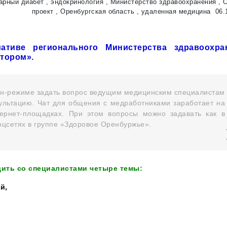
арный диабет
,
эндокринология
,
Министерство здравоохранения
,
проект
,
Оренбургская область
,
удаленная медицина
06.
ативе регионального Министерства здравоохра
ктором».
йн-режиме задать вопрос ведущим медицинским специалистам
ультацию. Чат для общения с медработниками заработает на
ернет-площадках. При этом вопросы можно задавать как в
соцсетях в группе «Здоровое Оренбуржье».
дить со специалистами четыре темы:
й,