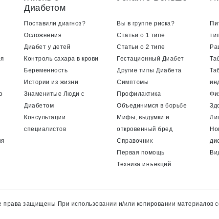
Диабетом
Поставили диагноз?
Вы в группе риска?
Пи
Осложнения
Статьи о 1 типе
ти
Диабет у детей
Статьи о 2 типе
Ра
ия
Контроль сахара в крови
Гестационный Диабет
Та
Беременность
Другие типы Диабета
Та
Истории из жизни
Симптомы
ин
о
Знаменитые Люди с
Профилактика
Фи
Диабетом
Объединимся в борьбе
Зд
Консультации
Мифы, выдумки и
Ли
специалистов
откровенный бред
Но
ия
Справочник
ди
Первая помощь
Ви
Техника инъекций
 права защищены При использовании и/или копировании материалов с