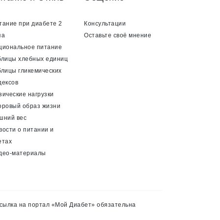
тание при диабете 2
Консультации
па
Оставьте своё мнение
циональное питание
блицы хлебных единиц
блицы гликемических
дексов
зические нагрузки
оровый образ жизни
шний вес
вости о питании и
етах
део-материалы
сылка на портал «Мой Диабет» обязательна