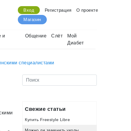
Вход
Регистрация
О проекте
Магазин
 и
Общение
Слёт
Мой
Диабет
цинскими специалистами
Свежие статьи
Купить Freestyle Libre
Можно ли заменить уколы