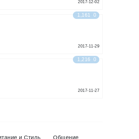
2017-12-02
1,161
0
2017-11-29
1,216
0
2017-11-27
итание и Стиль
Общение