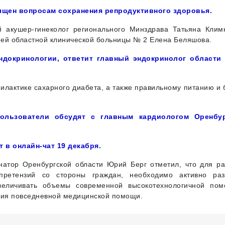
ящен вопросам сохранения репродуктивного здоровья.
 акушер-гинеколог регионального Минздрава Татьяна Клим
ией областной клинической больницы № 2 Елена Беляшова.
ндокринологии, ответит главный эндокринолог области
лактике сахарного диабета, а также правильному питанию и 
пользователи обсудят с главным кардиологом Оренбу
 в онлайн-чат 19 декабря.
натор Оренбургской области Юрий Берг отметил, что для ра
претензий со стороны граждан, необходимо активно раз
увеличивать объемы современной высокотехнологичной по
ания повседневной медицинской помощи.