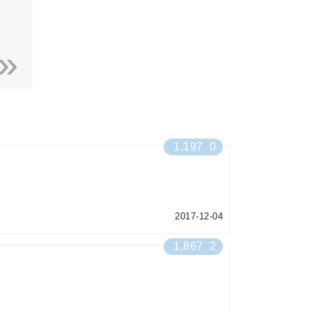
1,197
0
2017-12-04
1,867
2