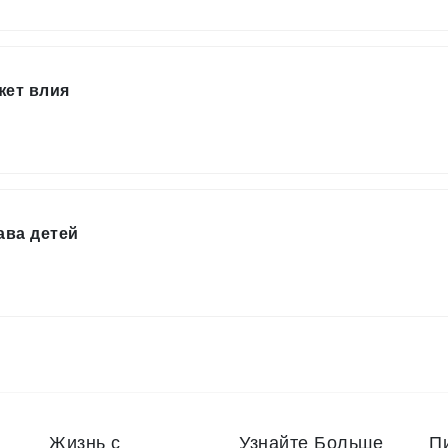
жет влия
ава детей
Жизнь с
Узнайте Больше
П