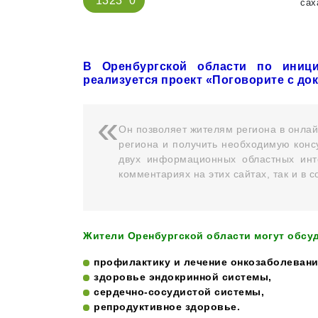
1323
0
сах
В Оренбургской области по иници
реализуется проект «Поговорите с до
Он позволяет жителям региона в онла
региона и получить необходимую конс
двух информационных областных инт
комментариях на этих сайтах, так и в 
Жители Оренбургской области могут обсу
профилактику и лечение онкозаболевани
здоровье эндокринной системы,
сердечно-сосудистой системы,
репродуктивное здоровье.