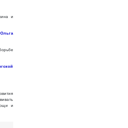
кина и
 Ольга
борьбе
ргской
звития
вивать
мощи и