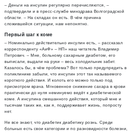
– Деньги на инсулин регулярно перечисляются, –
подтвердили и в пресс-службе минздрава Волгоградской
области. – На складах он есть. В чём причина
сложившейся ситуации, нам непонятно.
Первый шаг к коме
– Номинально действительно инсулин есть, – рассказал
корреспонденту «АиФ» – НП» наш читатель Владимир
Петрович. – Мне, больному сахарным диабетом, его
выписали, выдали на руки – весь холодильник забит.
Казалось бы, в чём проблема? Вот только предупредить в
поликлинике забыли, что инсулин этот так называемого
короткого действия. И колоть его можно только под
присмотром врача. Мгновенное снижение сахара в крови
практически до нуля неминуемо ведёт к диабетической
коме. А инсулина смешанного действия, который мне и
тысячам таких же, как я, поддерживает жизнь, попросту
нет.
Не все знают, что диабетик диабетику рознь. Среди
больных есть свои категории и по разновидности болезни,