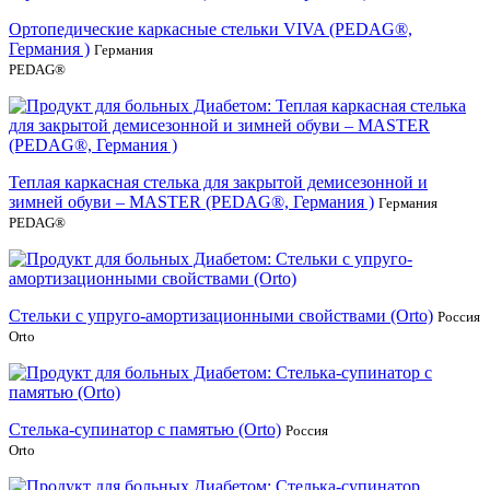
Ортопедические каркасные стельки VIVA (PEDAG®,
Германия )
Германия
PEDAG®
Теплая каркасная стелька для закрытой демисезонной и
зимней обуви – MASTER (PEDAG®, Германия )
Германия
PEDAG®
Стельки c упруго-амортизационными свойствами (Orto)
Россия
Orto
Стелька-супинатор с памятью (Orto)
Россия
Orto