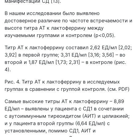
манифестации СД [13].
В нашем исследовании было выявлено
достоверное различие по частоте встречаемости и
высоте титра АТ к лактоферрину между
изучаемыми группами и контролем (p<0,05).
Титр АТ к лактоферрину составил 2,62 ЕД/мл [2,02;
3,92] в первой группе; 3,31 ЕД/мл [3,16; 3,56] – во
второй и 1,87 ЕД/мл [1,73; 2,31] – в контроле (рис.
4).
Рис. 4. Титр АТ к лактоферрину в исследуемых
группах в сравнении с группой контроля. (см. PDF)
Самые высокие титры АТ к лактоферрину – 8,89
ЕД/мл – выявлены у пациента с СД1 в сочетании
с аутоиммунным тиреоидитом (АИТ) и целиакией;
и у пациента второй группы (6,64 ЕД/мл) с
установленными, помимо СД1, АИТ и