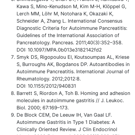
Kawa S, Mino-Kenudson M, Kim M-H, Klöppel G,
Lerch MM, Löhr M, Notohara K, Okazaki K,
Schneider A, Zhang L. International Consensus
Diagnostic Criteria for Autoimmune Pancreatitis:
Guidelines of the International Association of
Pancreatology. Pancreas. 2011;40(3):352–358.
DOI: 10.1097/MPA.0b013e3182142fd2
Smyk DS, Rigopoulou EI, Koutsoumpas AL, Kriese
S, Burroughs AK, Bogdanos DP. Autoantibodies in
Autoimmune Pancreatitis. International Journal of
Rheumatology. 2012;2012:8.
DOI: 10.1155/2012/940831
Barrett S, Riordon A, Toh B. Homing and adhesion
molecules in autoimmune gastritis // J. Leukoc.
Biol. 2000; 67:169–173.
De Block CEM, De Leeuw IH, Van Gaal LF.
Autoimmune Gastritis in Type 1 Diabetes: A
Clinically Oriented Review. J Clin Endocrinol