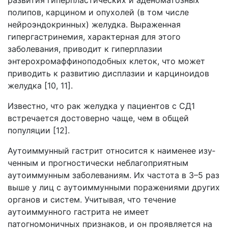
развития гиперпластических и аденоматозных
полипов, карцином и опухолей (в том числе
нейроэндокринных) желудка. Выраженная
гипергастринемия, характерная для этого
заболевания, приводит к гиперплазии
энтерохромаффиноподобных клеток, что может
приводить к развитию дисплазии и карциноидов
желудка [10, 11].
Известно, что рак желудка у пациентов с CД1
встречается достоверно чаще, чем в общей
популяции [12].
Аутоиммунный гастрит относится к наименее изу­
ченным и прогностически неблагоприятным
аутоиммунным заболеваниям. Их частота в 3–5 раз
выше у лиц с аутоиммунными поражениями других
органов и систем. Учитывая, что течение
аутоиммунного гастрита не имеет
патогномоничных признаков, и он проявляется на