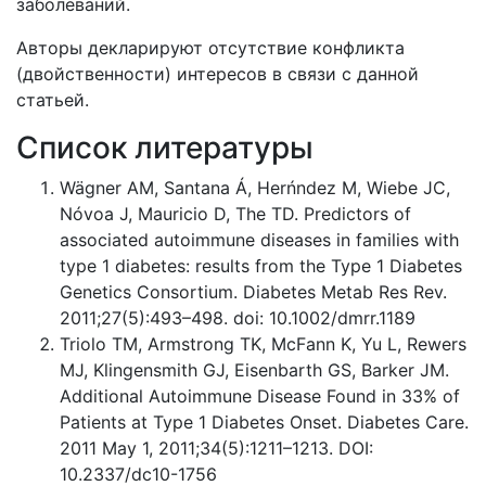
заболеваний.
Авторы декларируют отсутствие конфликта
(двойственности) интересов в связи с данной
статьей.
Список литературы
Wägner AM, Santana Á, Herńndez M, Wiebe JC,
Nóvoa J, Mauricio D, The TD. Predictors of
associated autoimmune diseases in families with
type 1 diabetes: results from the Type 1 Diabetes
Genetics Consortium. Diabetes Metab Res Rev.
2011;27(5):493–498. doi: 10.1002/dmrr.1189
Triolo TM, Armstrong TK, McFann K, Yu L, Rewers
MJ, Klingensmith GJ, Eisenbarth GS, Barker JM.
Additional Autoimmune Disease Found in 33% of
Patients at Type 1 Diabetes Onset. Diabetes Care.
2011 May 1, 2011;34(5):1211–1213. DOI:
10.2337/dc10-1756