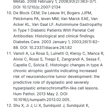
Metab. 2008 February 1, 2008;93(2):363–371.
DOI: 10.1210/jc.2007-2134
De Block CEM, De Leeuw IH, Bogers JJPM,
Pelckmans PA, Ieven MM, Van Marck EAE, Van
Acker KL, Van Gaal LF. Autoimmune Gastropathy
in Type 1 Diabetic Patients With Parietal Cell
Antibodies: Histological and clinical findings.
Diabetes Care. 2003 January 1, 2003;26(1):82–
88. DOI: 10.2337/diacare.26.1.82
Vanoli A, La Rosa S, Luinetti O, Klersy C, Manca R,
Alvisi C, Rossi S, Trespi E, Zangrandi A, Sessa F,
Capella C, Solcia E. Histologic changes in type A
chronic atrophic gastritis indicating increased
risk of neuroendocrine tumor development: the
predictive role of dysplastic and severely
hyperplastic enterochromaffin-like cell lesions.
Hum Pathol. 2013 May 2. DOI:
10.1016/j.humpath.2013.02.005.
Shu X, Ji J, Li X, Sundquist J, Sundquist K,