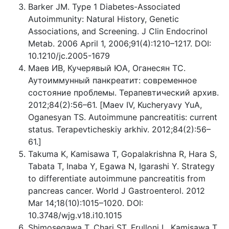
Barker JM. Type 1 Diabetes-Associated
Autoimmunity: Natural History, Genetic
Associations, and Screening. J Clin Endocrinol
Metab. 2006 April 1, 2006;91(4):1210–1217. DOI:
10.1210/jc.2005-1679
Маев ИВ, Кучерявый ЮА, Оганесян ТС.
Аутоиммунный панкреатит: современное
состояние проблемы. Терапевтический архив.
2012;84(2):56–61. [Maev IV, Kucheryavy YuA,
Oganesyan TS. Autoimmune pancreatitis: current
status. Terapevticheskiy arkhiv. 2012;84(2):56–
61.]
Takuma K, Kamisawa T, Gopalakrishna R, Hara S,
Tabata T, Inaba Y, Egawa N, Igarashi Y. Strategy
to differentiate autoimmune pancreatitis from
pancreas cancer. World J Gastroenterol. 2012
Mar 14;18(10):1015–1020. DOI:
10.3748/wjg.v18.i10.1015
Shimosegawa T, Chari ST, Frulloni L, Kamisawa T,