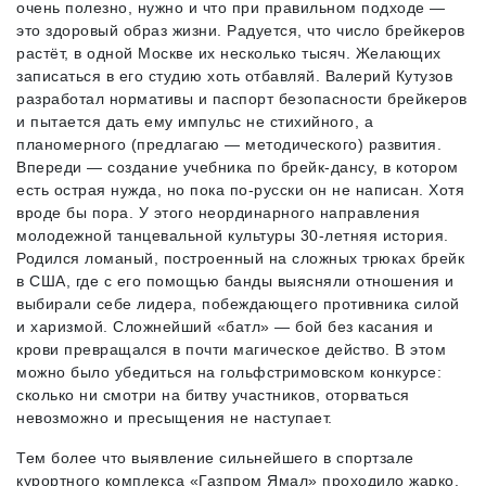
очень полезно, нужно и что при правильном подходе —
это здоровый образ жизни. Радуется, что число брейкеров
растёт, в одной Москве их несколько тысяч. Желающих
записаться в его студию хоть отбавляй. Валерий Кутузов
разработал нормативы и паспорт безопасности брейкеров
и пытается дать ему импульс не стихийного, а
планомерного (предлагаю — методического) развития.
Впереди — создание учебника по брейк-дансу, в котором
есть острая нужда, но пока по-русски он не написан. Хотя
вроде бы пора. У этого неординарного направления
молодежной танцевальной культуры 30-летняя история.
Родился ломаный, построенный на сложных трюках брейк
в США, где с его помощью банды выясняли отношения и
выбирали себе лидера, побеждающего противника силой
и харизмой. Сложнейший «батл» — бой без касания и
крови превращался в почти магическое действо. В этом
можно было убедиться на гольфстримовском конкурсе:
сколько ни смотри на битву участников, оторваться
невозможно и пресыщения не наступает.
Тем более что выявление сильнейшего в спортзале
курортного комплекса «Газпром Ямал» проходило жарко.