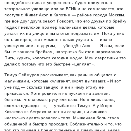
понадобятся сила и уверенность: будет поступать в
театральное училище или во ВГИК и не сомневается, что
поступит. Живёт Акоп в Капотне — районе города Москвы,
где все друг друга знают. Говорит, что его друзья по брейку
подают неплохой пример маленьким детям, которые
узнают их на улице и пытаются подражать им. Пока у них
есть интерес, этот момент нельзя упустить — иначе
увлекутся чем-то другим, — убеждён Акоп. — Я сам, если
бы не занялся брейком, наверняка бы стал наркоманом.
Пить, курить, колоться сегодня модно. Мои сверстники это
делают, потому что это быстрее «цепляет».
Тимур Сеймуров рассказывает, как раньше общался с
мальчиками, которые хулиганят, курят, выпивают. «И вот
уже год — сколько танцую, я ни к чему этому не
прикасался. Хотя родители не пускали на занятия,
боялись, что сломаю руку или шею. Но я лишь палец
сломал однажды…», — улыбается Тимур. А у Игоря
Казакова из Астрахани нет ни ссадин, ни синяков —
настолько адаптировалось тело. Мышечная боль стала
обыденной и быстро проходит. Соблазнительно и то, что
тот, кто пришёл в брейк худеньким и тщедушным, через