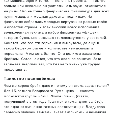
как машина одно и то же, — поясняют ребята. — Так что
вольно или невольно он учит слышать звуки, откликаться
на ритм. Это не только феерическая физкультура для всех
групп мышц, а и мощная духовная подпитка». На
фестивале собрались молодые виртуозы из разных краёв
и областей страны. У всех высокий класс исполнения,
великолепная техника и набор фирменных «фишек»,
которые буквально вызывают головокружение у зрителей.
Кажется, что все эти верчения и выкрутасы, да ещё в
таком бешеном ритме и количестве немыслимы и
нереальны. А им хоть бы что! Они целиком захвачены
брейком. Соглашаются, что это опасное занятие. Зато
заряжает энергией так, что без него жизнь уже трудно
представить.
Таинство посвящённых
Чем же хорош брейк-данс и почему он столь заразителен?
Для 15-летнего Владислава Румянцева — солиста
московской группы «Sоul Rhyme Crew», (кстати,
получившей в этом году Гран-при в командном зачёте),
это одна из жизненно важных составляющих. Владислав
серьёзно увлечён языками: знает английский и немецкий,