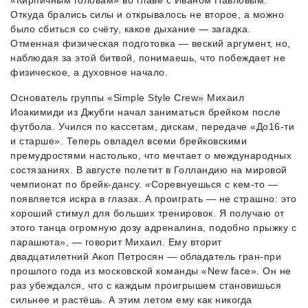
«Кирпичным головам» во главе с Иваном Павловым.
Откуда брались силы и открывалось не второе, а можно
было сбиться со счёту, какое дыхание — загадка.
Отменная физическая подготовка — веский аргумент, но,
наблюдая за этой битвой, понимаешь, что побеждает не
физическое, а духовное начало.
Основатель группы «Simple Style Crew» Михаил
Иоакимиди из Джубги начал заниматься брейком после
футбола. Учился по кассетам, дискам, передаче «До16-ти
и старше». Теперь овладел всеми брейковскими
премудростями настолько, что мечтает о международных
состязаниях. В августе полетит в Голландию на мировой
чемпионат по брейк-дансу. «Соревнуешься с кем-то —
появляется искра в глазах. А проиграть — не страшно: это
хороший стимул для больших тренировок. Я получаю от
этого танца огромную дозу адреналина, подобно прыжку с
парашюта», — говорит Михаил. Ему вторит
двадцатилетний Акоп Петросян — обладатель гран-при
прошлого года из московской команды «New face». Он не
раз убеждался, что с каждым проигрышем становишься
сильнее и растёшь. А этим летом ему как никогда