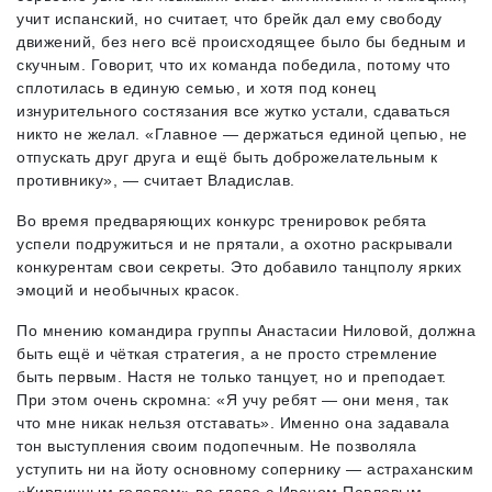
учит испанский, но считает, что брейк дал ему свободу
движений, без него всё происходящее было бы бедным и
скучным. Говорит, что их команда победила, потому что
сплотилась в единую семью, и хотя под конец
изнурительного состязания все жутко устали, сдаваться
никто не желал. «Главное — держаться единой цепью, не
отпускать друг друга и ещё быть доброжелательным к
противнику», — считает Владислав.
Во время предваряющих конкурс тренировок ребята
успели подружиться и не прятали, а охотно раскрывали
конкурентам свои секреты. Это добавило танцполу ярких
эмоций и необычных красок.
По мнению командира группы Анастасии Ниловой, должна
быть ещё и чёткая стратегия, а не просто стремление
быть первым. Настя не только танцует, но и преподает.
При этом очень скромна: «Я учу ребят — они меня, так
что мне никак нельзя отставать». Именно она задавала
тон выступления своим подопечным. Не позволяла
уступить ни на йоту основному сопернику — астраханским