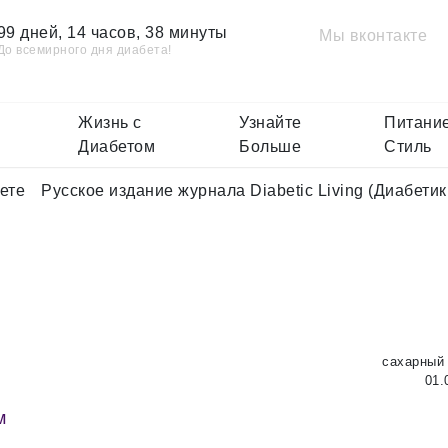
99 дней, 14 часов, 38 минуты
Мы вконтакте
До всемирного дня диабета!
Жизнь с
Узнайте
Питание
Диабетом
Больше
Стиль
ете
Русское издание журнала Diabetic Living (Диабетик
сахарный 
01.
м