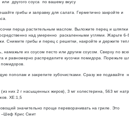
 или другого соуса по вашему вкусу
шайте грибы и заправку для салата. Герметично закройте и
са.
усочки перца растительным маслом. Выложите перец и шляпки
посредственно над умеренно раскаленными углями. Жарьте 6-
вки. Снимите грибы и перец с решетки, накройте и держите теп
, намажьте их соусом песто или другим соусом. Сверху по все
та и равномерно распределите кусочки помидора. Порежьте ш
х помидоров.
ждую пополам и закрепите зубочистками. Сразу же подавайте 
(из них 2 г насыщенных жиров), 3 мг холестерина, 563 мг натр
лков. ХЕ:1,5
 овощей значительно проще переворачивать на гриле. Это
, –Шеф Крис Смит