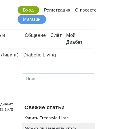
Вход
Регистрация
О проекте
Магазин
 и
Общение
Слёт
Мой
Диабет
 Ливинг)
Diabetic Living
диабет
Свежие статьи
01.1970
Купить Freestyle Libre
Можно ли заменить уколы