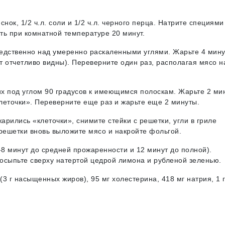
ок, 1/2 ч.л. соли и 1/2 ч.л. черного перца. Натрите специями
ять при комнатной температуре 20 минут.
редственно над умеренно раскаленными углями. Жарьте 4 мин
ут отчетливо видны). Переверните один раз, располагая мясо н
их под углом 90 градусов к имеющимся полоскам. Жарьте 2 ми
клеточки». Переверните еще раз и жарьте еще 2 минуты.
жарились «клеточки», снимите стейки с решетки, угли в гриле
 решетки вновь выложите мясо и накройте фольгой.
4-8 минут до средней прожаренности и 12 минут до полной).
осыпьте сверху натертой цедрой лимона и рубленой зеленью.
(3 г насыщенных жиров), 95 мг холестерина, 418 мг натрия, 1 