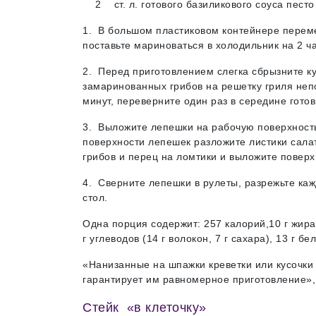
2 ст. л. готового базиликового соуса песто
1. В большом пластиковом контейнере переме
поставьте мариноваться в холодильник на 2 ча
2. Перед приготовлением слегка сбрызните к
замаринованных грибов на решетку гриля не
минут, переверните один раз в середине гото
3. Выложите лепешки на рабочую поверхность
поверхности лепешек разложите листики сала
грибов и перец на ломтики и выложите повер
4. Сверните лепешки в рулеты, разрежьте ка
стол.
Одна порция содержит: 257 калорий,10 г жира 
г углеводов (14 г волокон, 7 г сахара), 13 г бе
«Нанизанные на шпажки креветки или кусочки
гарантирует им равномерное приготовление»
Стейк «в клеточку»