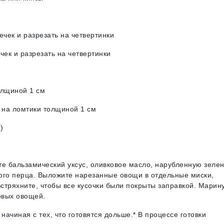
ек и разрезать на четвертинки
ек и разрезать на четвертинки
лщиной 1 см
на ломтики толщиной 1 см
)
е бальзамический уксус, оливковое масло, нарубленную зелен
черного перца. Выложите нарезанные овощи в отдельные миски,
стряхните, чтобы все кусочки были покрыты заправкой. Марин
овых овощей.
ачиная с тех, что готовятся дольше.* В процессе готовки