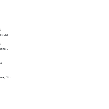
8
лыми.
й
ляпки
на
ия, 28