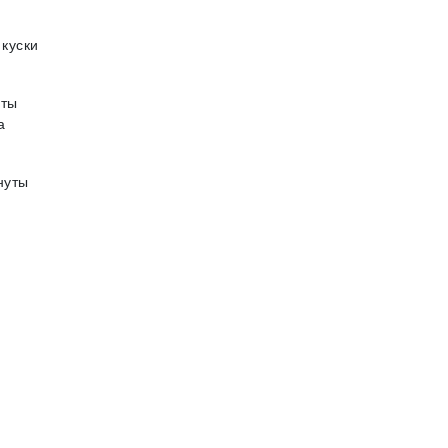
 куски
уты
а
нуты
г