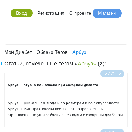
Вход
Регистрация
О проекте
Магазин
Мой Диабет
Облако Тегов
Арбуз
Статьи, отмеченные тегом «
Арбуз
»
(
2
):
2775
2
Арбуз — вкусно или опасно при сахарном диабете
Арбуз — уникальная ягода и по размерам и по популярности.
Арбуз любят практически все, но вот вопрос, есть ли
ограничения по употреблению ее людям с сахарным диабетом.
Сегодня рассмотрим, как она влияет на разные типы диабета.