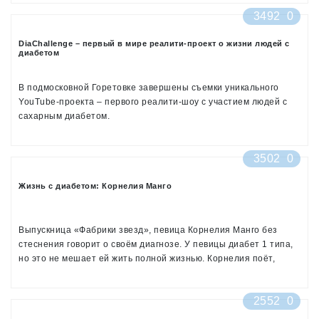
Для оказания помощи людям, столкнувшимся с проблемой
3492
0
диабета, Региональной общественной организацией
«Свердловское диабетическое общество» будет создан видео-
DiaChallenge – первый в мире реалити-проект о жизни людей с
практикум «Жизнь с диабетом». В создании видео уроков
диабетом
примет участие Марина Васильевна Кочергина, главный
эндокринолог управления здравоохранения Администрации г.
Екатеринбурга, кандидат медицинских наук, заведующая
В подмосковной Горетовке завершены съемки уникального
диабетологическим отделением Городской клинической
YouTube-проекта – первого реалити-шоу с участием людей с
больницы №40.
сахарным диабетом.
Проект является синтезом двух форматов – документального
3502
0
фильма и реалити-шоу. Документальная часть DiaChallenge
нацелена на повышение осведомленности общества о жизни
Жизнь с диабетом: Корнелия Манго
людей с сахарным диабетом. Мотивационная часть проекта
призвана показать, как может измениться качество жизни
человека с сахарным диабетом при условии комплексного
подхода к своему здоровью.
Выпускница «Фабрики звезд», певица Корнелия Манго без
стеснения говорит о своём диагнозе. У певицы диабет 1 типа,
но это не мешает ей жить полной жизнью. Корнелия поёт,
проводит мастер-классы по живописи и активно ведет свой
инстаграм.
2552
0