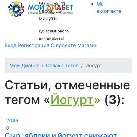
99 дней, 11
Мы
часов, 39
вконтакте
минуты
До всемирного
дня диабета!
Вход
Регистрация
О проекте
Магазин
Мой Диабет
Облако Тегов
Йогурт
Статьи, отмеченные
тегом «
Йогурт
»
(
3
):
2046
0
Сыр, яблоки и йогурт снижают