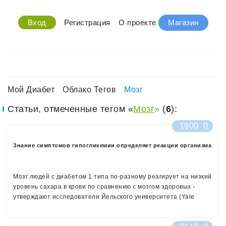
Вход
Регистрация
О проекте
Магазин
Мой Диабет
Облако Тегов
Мозг
Статьи, отмеченные тегом «
Мозг
»
(
6
):
1900
0
Знание симптомов гипогликемии определяет реакции организма
Мозг людей с диабетом 1 типа по-разному реагирует на низкий
уровень сахара в крови по сравнению с мозгом здоровых -
утверждают исследователи Йельского университета (Yale
University).