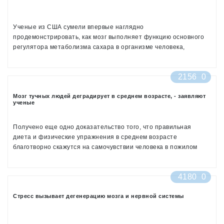
Ученые из США сумели впервые наглядно
продемонстрировать, как мозг выполняет функцию основного
регулятора метаболизма сахара в организме человека,
сообщает Xinhua. Из этого они делают вывод: препараты,
влияющие на мозг и центральную нервную систему можно
2156
0
использовать в рамках нового подхода в лечении сахарного
диабета.
Мозг тучных людей деградирует в среднем возрасте, - заявляют
ученые
Получено еще одно доказательство того, что правильная
диета и физические упражнения в среднем возрасте
благотворно скажутся на самочувствии человека в пожилом
возрасте
4180
0
Стресс вызывает дегенерацию мозга и нервной системы