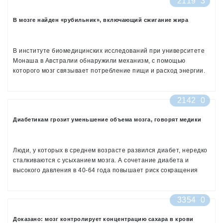
2119
3
В мозге найден «рубильник», включающий сжигание жира
В институте биомедицинских исследований при университете
Монаша в Австралии обнаружили механизм, с помощью
которого мозг связывает потребление пищи и расход энергии.
Результаты исследования, опубликованного в журнале Cell
Metabolism, помогут найти новый способ лечения ожирения
2142
0
Диабетикам грозит уменьшение объема мозга, говорят медики
Люди, у которых в среднем возрасте развился диабет, нередко
сталкиваются с усыханием мозга. А сочетание диабета и
высокого давления в 40-64 года повышает риск сокращения
объема мозга, появления проблем с памятью и
мыслительными способностями, пишет The Daily Mail.
3354
0
Доказано: мозг контролирует концентрацию сахара в крови