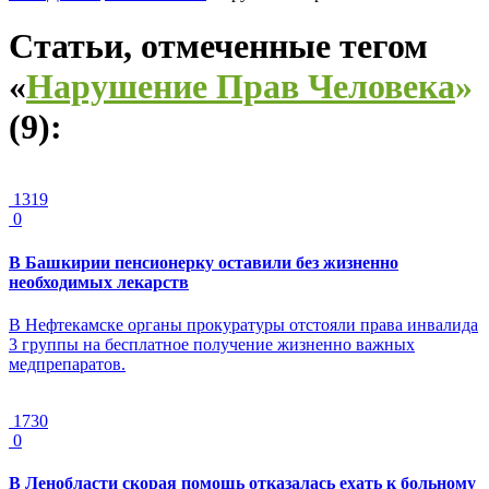
Статьи, отмеченные тегом
«
Нарушение Прав Человека
»
(
9
):
1319
0
В Башкирии пенсионерку оставили без жизненно
необходимых лекарств
В Нефтекамске органы прокуратуры отстояли права инвалида
3 группы на бесплатное получение жизненно важных
медпрепаратов.
1730
0
В Ленобласти скорая помощь отказалась ехать к больному