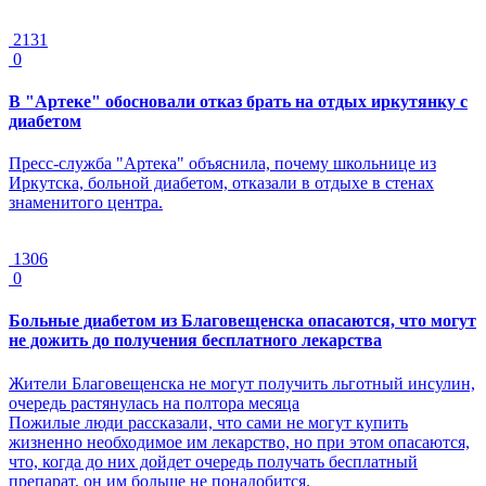
2131
0
В "Артеке" обосновали отказ брать на отдых иркутянку с
диабетом
Пресс-служба "Артека" объяснила, почему школьнице из
Иркутска, больной диабетом, отказали в отдыхе в стенах
знаменитого центра.
1306
0
Больные диабетом из Благовещенска опасаются, что могут
не дожить до получения бесплатного лекарства
Жители Благовещенска не могут получить льготный инсулин,
очередь растянулась на полтора месяца
Пожилые люди рассказали, что сами не могут купить
жизненно необходимое им лекарство, но при этом опасаются,
что, когда до них дойдет очередь получать бесплатный
препарат, он им больше не понадобится.