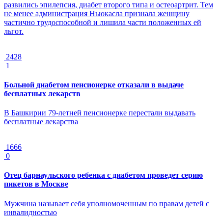
развились эпилепсия, диабет второго типа и остеоартрит. Тем
не менее администрация Ньюкасла признала женщину
частично трудоспособной и лишила части положенных ей
льгот.
2428
1
Больной диабетом пенсионерке отказали в выдаче
бесплатных лекарств
В Башкирии 79-летней пенсионерке перестали выдавать
бесплатные лекарства
1666
0
Отец барнаульского ребенка с диабетом проведет серию
пикетов в Москве
Мужчина называет себя уполномоченным по правам детей с
инвалидностью