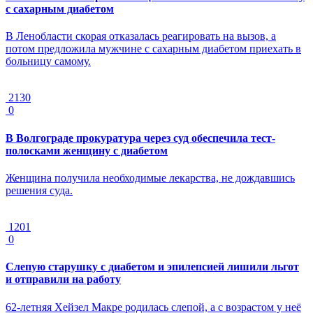
с сахарным диабетом
В Ленобласти скорая отказалась реагировать на вызов, а
потом предложила мужчине с сахарным диабетом приехать в
больницу самому.
2130
0
В Волгограде прокуратура через суд обеспечила тест-
полосками женщину с диабетом
Женщина получила необходимые лекарства, не дождавшись
решения суда.
1201
0
Слепую старушку с диабетом и эпилепсией лишили льгот
и отправили на работу
62-летняя Хейзел Макре родилась слепой, а с возрастом у неё