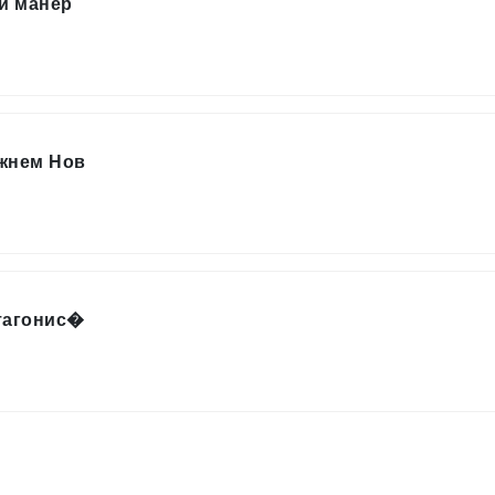
й манер
жнем Нов
тагонис�