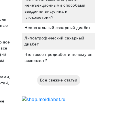
неинъекционными способами
введения инсулина и
глюкометрии?
оля
нные
Неонатальный сахарный диабет
Липоатрофический сахарный
о всё
диабет
 все
щий
Что такое предиабет и почему он
ам
возникает?
ками,
Все свежие статьи
етей,
уже