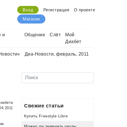
Вход
Регистрация
О проекте
Магазин
 и
Общение
Слёт
Мой
Диабет
Новости»
Диа-Новости, февраль, 2011
иабета
Свежие статьи
04.2011
Купить Freestyle Libre
ом
Можно ли заменить уколы