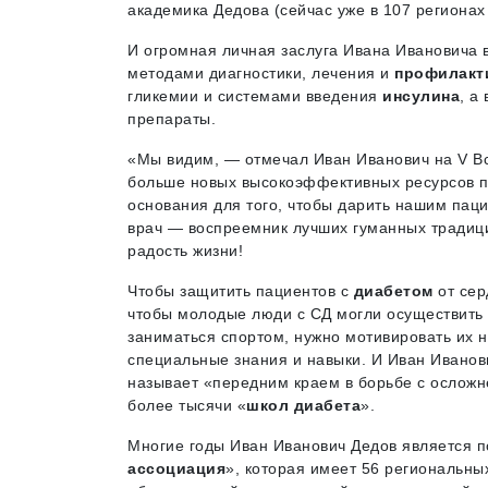
академика Дедова (сейчас уже в 107 региона
И огромная личная заслуга Ивана Ивановича 
методами диагностики, лечения и
профилакт
гликемии и системами введения
инсулина
, а
препараты.
«Мы видим, — отмечал Иван Иванович на V Все
больше новых высокоэффективных ресурсов 
основания для того, чтобы дарить нашим пац
врач — воспреемник лучших гуманных традиц
радость жизни!
Чтобы защитить пациентов с
диабетом
от сер
чтобы молодые люди с СД могли осуществить 
заниматься спортом, нужно мотивировать их н
специальные знания и навыки. И Иван Иванов
называет «передним краем в борьбе с осложн
более тысячи «
школ диабета
».
Многие годы Иван Иванович Дедов является 
ассоциация
», которая имеет 56 региональны