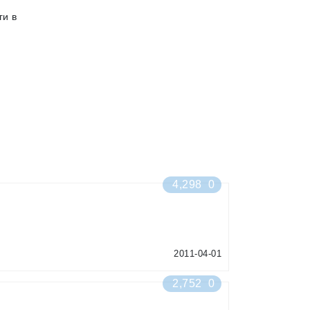
ги в
4,298
0
2011-04-01
2,752
0