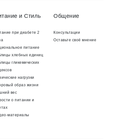
итание и Стиль
Общение
тание при диабете 2
Консультации
па
Оставьте своё мнение
циональное питание
блицы хлебных единиц
блицы гликемических
дексов
зические нагрузки
оровый образ жизни
шний вес
вости о питании и
етах
део-материалы