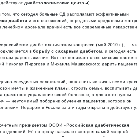
х действуют
диабетологические центры
).
в том, что сегодня больные СД располагают эффективными
ики диабета
и его осложнений, передовыми средствами контр
 в лечебном арсенале врачей есть все современные лекарстве
российском диабетологическом конгрессе (май 2010 г.), — чт
подключается в
борьбу с сахарным диабетом
, и сегодня есть
иентам радость жизни». Вот так понимает свою миссию настоя
ий Николая Пирогова и Михаила Машковского: дарить пациент
дечно-сосудистых осложнений, наполнить их жизнь всеми крас
свои мечты и жизненные планы, строить семьи, воспитывать д
а грамотное управление своей болезнью, а для этого нужны
ич — неутомимый поборник обучения пациентов, которое он
ениями». Недаром в России за эти годы открыты и действуют 
почётным президентом ОООИ «
Российская диабетическая
х отделений. Её по праву называют сегодня самой мощной