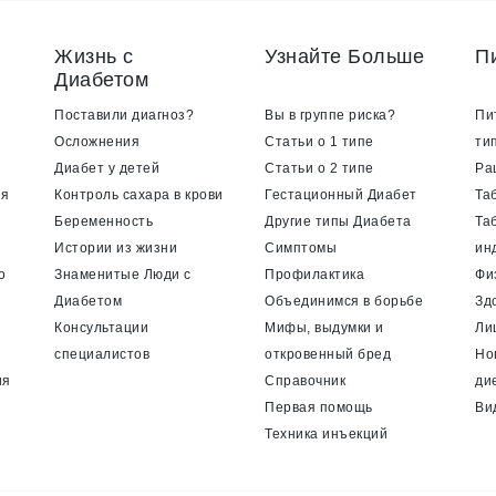
Жизнь с
Узнайте Больше
П
Диабетом
Поставили диагноз?
Вы в группе риска?
Пи
Осложнения
Статьи о 1 типе
ти
Диабет у детей
Статьи о 2 типе
Ра
ия
Контроль сахара в крови
Гестационный Диабет
Та
Беременность
Другие типы Диабета
Та
Истории из жизни
Симптомы
ин
о
Знаменитые Люди с
Профилактика
Фи
Диабетом
Объединимся в борьбе
Зд
Консультации
Мифы, выдумки и
Ли
специалистов
откровенный бред
Но
ия
Справочник
ди
Первая помощь
Ви
Техника инъекций