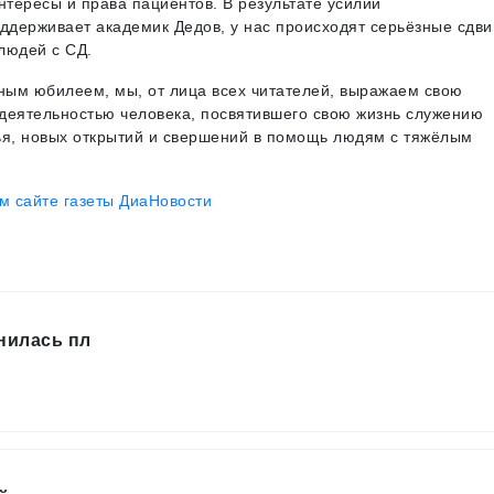
тересы и права пациентов. В результате усилий
ддерживает академик Дедов, у нас происходят серьёзные сдви
людей с СД.
ным юбилеем, мы, от лица всех читателей, выражаем свою
деятельностью человека, посвятившего свою жизнь служению
ья, новых открытий и свершений в помощь людям с тяжёлым
 сайте газеты ДиаНовости
нилась пл