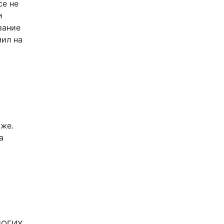
се не
и
вание
мил на
 же.
а
НОГИХ