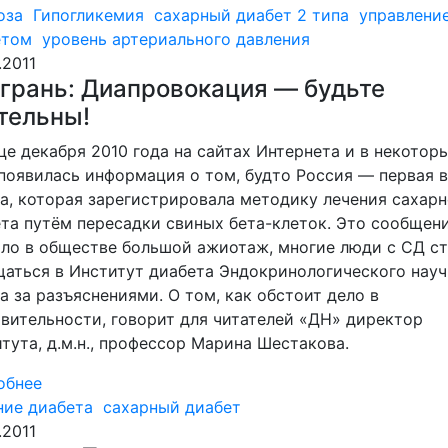
оза
Гипогликемия
сахарный диабет 2 типа
управлени
етом
уровень артериального давления
.2011
грань: Диапровокация — будьте
тельны!
це декабря 2010 года на сайтах Интернета и в некотор
оявилась информация о том, будто Россия — первая 
а, которая зарегистрировала методику лечения сахарн
та путём пересадки свиных бета-клеток. Это сообщен
ло в обществе большой ажиотаж, многие люди с СД с
аться в Институт диабета Эндокринологического науч
а за разъяснениями. О том, как обстоит дело в
вительности, говорит для читателей «ДН» директор
тута, д.м.н., профессор Марина Шестакова.
обнее
ние диабета
сахарный диабет
.2011