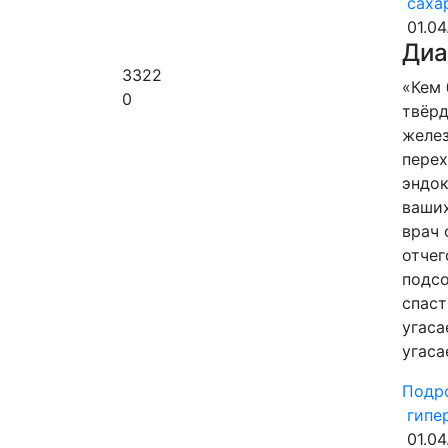
сахар
01.04
Диа
3322
«Кем 
0
твёрд
желез
перех
эндок
ваших
врач 
отчег
подсо
спаст
угаса
угаса
Подр
гипе
01.04