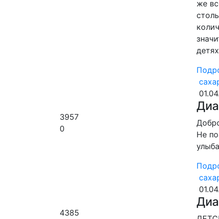
же вс
столь
колич
значи
детя
Подр
саха
01.04
Диа
3957
Добро
0
Не по
улыба
Подр
саха
01.04
Диа
4385
ДЕТС