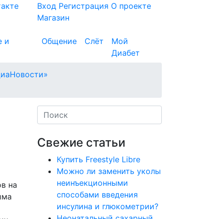
такте
Вход
Регистрация
О проекте
Магазин
е и
Общение
Слёт
Мой
Диабет
ДиаНовости»
Свежие статьи
Купить Freestyle Libre
Можно ли заменить уколы
неинъекционными
в на
способами введения
има
инсулина и глюкометрии?
Неонатальный сахарный