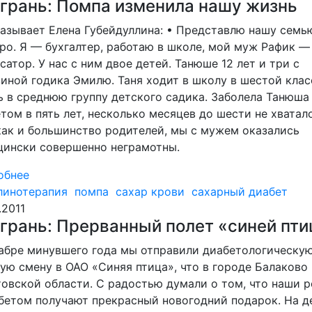
грань: Помпа изменила нашу жизнь
азывает Елена Губейдуллина: • Представлю нашу семь
ро. Я — бухгалтер, работаю в школе, мой муж Рафик —
сатор. У нас с ним двое детей. Танюше 12 лет и три с
иной годика Эмилю. Таня ходит в школу в шестой класс
 в среднюю группу детского садика. Заболела Танюша
том в пять лет, несколько месяцев до шести не хватало
как и большинство родителей, мы с мужем оказались
цински совершенно неграмотны.
обнее
линотерапия
помпа
сахар крови
сахарный диабет
.2011
грань: Прерванный полет «синей пт
абре минувшего года мы отправили диабетологическу
ую смену в ОАО «Синяя птица», что в городе Балаково
овской области. С радостью думали о том, что наши р
бетом получают прекрасный новогодний подарок. На д