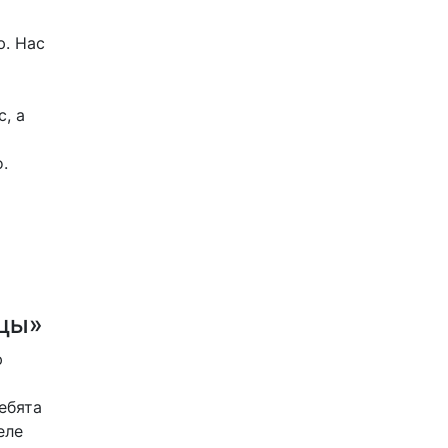
ю. Нас
, а
.
ицы»
ю
ебята
еле