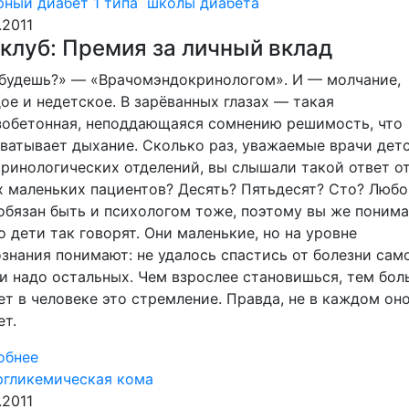
ный диабет 1 типа
школы диабета
.2011
клуб: Премия за личный вклад
будешь?» — «Врачом­эндокринологом». И — молчание,
ое и недетское. В зарёванных глазах — такая
обетонная, неподдающаяся сомнению решимость, что
ватывает дыхание. Сколько раз, уважаемые врачи дет
ринологических отделений, вы слышали такой ответ о
 маленьких пациентов? Десять? Пятьдесят? Сто? Люб
обязан быть и психологом тоже, поэтому вы же понима
о дети так говорят. Они маленькие, но на уровне
знания понимают: не удалось спастись от болезни са
и надо остальных. Чем взрослее становишься, тем бол
ет в человеке это стремление. Правда, не в каждом он
ет.
обнее
ргликемическая кома
.2011