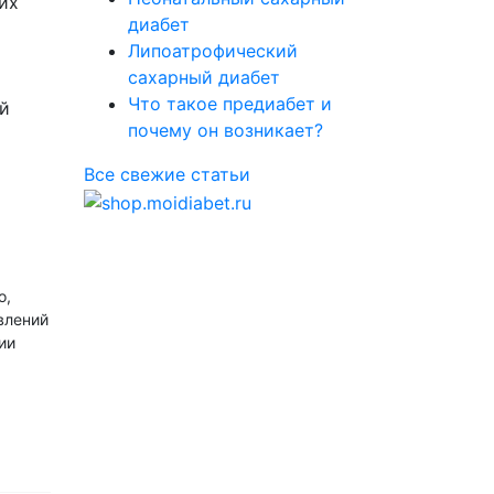
их
диабет
Липоатрофический
сахарный диабет
Что такое предиабет и
й
почему он возникает?
Все свежие статьи
о,
влений
ии