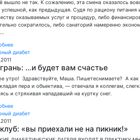
ё вышло не так. К сожалению, эта смена оказалось вов
 успешной, как предыдущая. Судя по рациону питания 
еству оказываемых услуг и процедур, либо финансиро
тельно сократилось, либо санаторий намеренно эконо
х…
обнее
рный диабет
.2011
грань: …и будет вам счастье ­
е утро! ­ Здравствуйте, Маша. Пишете­снимаете? ­ А как
кладая пера и объектива, — отвечала я коллегам, слегк
ясь и стряхивая нападавший на куртку снег.
обнее
рный диабет
.2011
клуб: «вы приехали не на пикник!»
КИЕ ДИАБЕТИЧЕСКИЕ ЛАГЕРЯ ВХОДЯТ В ПРАКТИКУ М