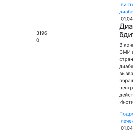
викт
диаб
01.04
Диа
3196
бди
0
В кон
СМИ п
стран
диабе
вызва
обращ
центр
дейст
Инсти
Подр
лече
01.04