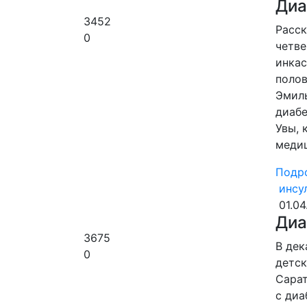
Диа
3452
Расск
0
четве
инкас
полов
Эмиль
диабе
Увы, 
меди
Подр
инсу
01.04
Диа
3675
В дек
0
детск
Сарат
с диа