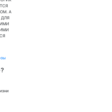
ЮТСЯ
ОМ. А
 ДЛЯ
ГИМИ
ОИМИ
СЯ
озы
»?
изни