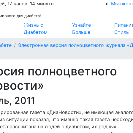
ей, 17 часов, 14 минуты
Мы вкон
мирного дня диабета!
Жизнь с
Узнайте
Питани
Диабетом
Больше
Стиль
абете
Электронная версия полноцветного журнала «
рсия полноцветного
овости»
ь, 2011
трированная газета «ДиаНовости», не имеющая аналого
из ситуации показал, что именно такая газета необход
ета рассчитана на людей с диабетом, их родных,