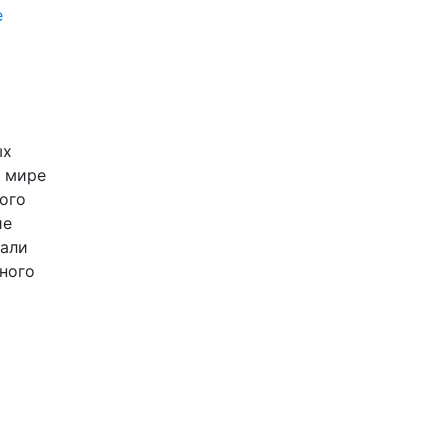
е
ых
в мире
ого
ие
тали
ного