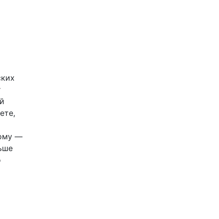
ских
т
ой
ете,
мому —
ьше
о