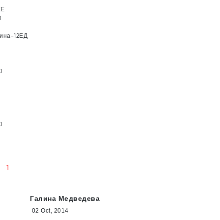
ХЕ
0
лина-12ЕД
0
0
1
Галина Медведева
02 Oct, 2014