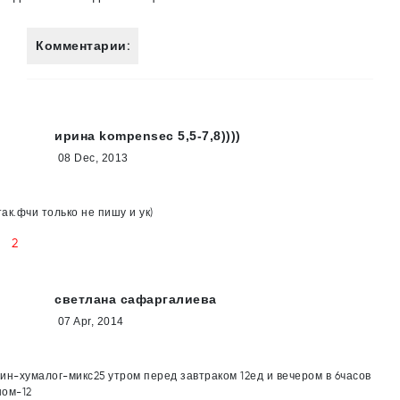
Комментарии:
ирина kompensec 5,5-7,8))))
08 Dec, 2013
ак.фчи только не пишу и ук)
2
светлана сафаргалиева
07 Apr, 2014
ин-хумалог-микс25 утром перед завтраком 12ед и вечером в 6часов
ном-12