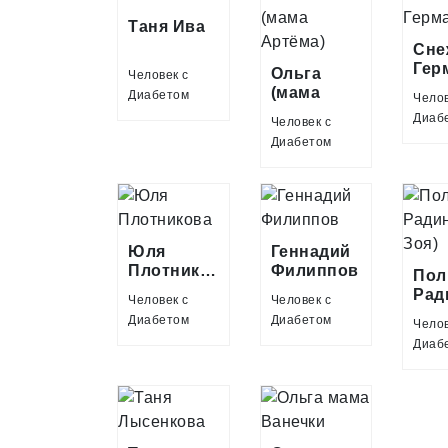
Таня Ива
Сне
Гер
Ольга
Человек с
(мама
Диабетом
Челов
Артёма)
Диаб
Человек с
Диабетом
Юля
Геннадий
Плотникова
Филиппов
Пол
Рад
Человек с
Человек с
Зоя
Диабетом
Диабетом
Челов
Диаб