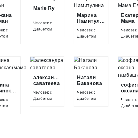
Marie Ry
жана
Марина
Екате
ман
Намитулина
Мама
Человек с
Евочк
Диабетом
ек с
Человек с
Человек 
етом
Диабетом
Диабето
александра
Натали
саватеева
Баканова
ина
софия
инская(мама
оксан
Человек с
Человек с
)
Диабетом
Диабетом
ек с
Человек 
етом
Диабето