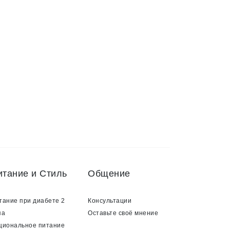
итание и Стиль
Общение
тание при диабете 2
Консультации
па
Оставьте своё мнение
циональное питание