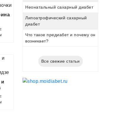
Неонатальный сахарный диабет
рина
Липоатрофический сахарный
диабет
и
с
Что такое предиабет и почему он
м
возникает?
Все свежие статьи
 и
а
гамбашидзе
с
м