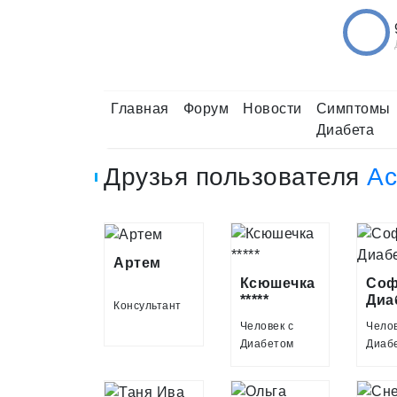
Главная
Форум
Новости
Симптомы
Диабета
Друзья пользователя
Ас
Артем
Ксюшечка
Соф
*****
Диа
Консультант
Человек с
Челов
Диабетом
Диаб