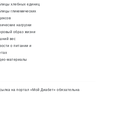
блицы хлебных единиц
блицы гликемических
дексов
зические нагрузки
оровый образ жизни
шний вес
вости о питании и
етах
део-материалы
сылка на портал «Мой Диабет» обязательна