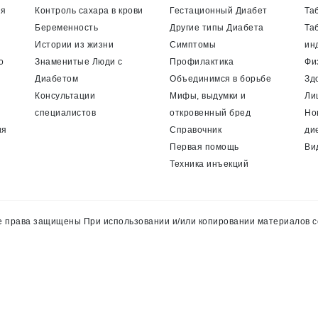
ия
Контроль сахара в крови
Гестационный Диабет
Та
Беременность
Другие типы Диабета
Та
Истории из жизни
Симптомы
ин
о
Знаменитые Люди с
Профилактика
Фи
Диабетом
Объединимся в борьбе
Зд
Консультации
Мифы, выдумки и
Ли
специалистов
откровенный бред
Но
ия
Справочник
ди
Первая помощь
Ви
Техника инъекций
 права защищены При использовании и/или копировании материалов с