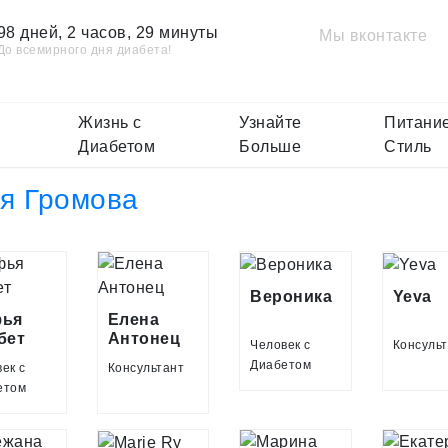
98 дней, 2 часов, 29 минуты
Мы вконтакте
До всемирного дня диабета!
Жизнь с
Узнайте
Питание
Диабетом
Больше
Стиль
я Громова
Вероника
Yeva
ья
Елена
бет
Антонец
Человек с
Консуль
Диабетом
ек с
Консультант
етом