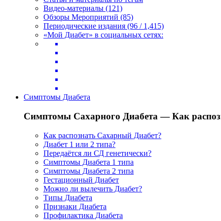
Видео-материалы (121)
Обзоры Мероприятий (85)
Периодические издания (96 / 1,415)
«Мой Диабет» в социальных сетях:
Симптомы Диабета
Симптомы Сахарного Диабета — Как распоз
Как распознать Сахарный Диабет?
Диабет 1 или 2 типа?
Передаётся ли СД генетически?
Симптомы Диабета 1 типа
Симптомы Диабета 2 типа
Гестационный Диабет
Можно ли вылечить Диабет?
Типы Диабета
Признаки Диабета
Профилактика Диабета