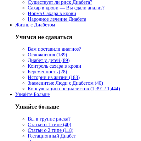
Существует ли риск Диабета?
Сахар в крови — Вы сдали анализ?
Норма Сахара в крови
Народное лечение Диабета
Жизнь с Диабетом
Учимся не сдаваться
Вам поставили диагноз?
Осложнения (189)
Диабет у детей (89)
Контроль сахара в крови
Беременность (28)
Истории из жизни (183)
Знаменитые Люди с Диабетом (40)
Консультации специалистов (1,391 / 1,444)
Узнайте Больше
Узнайте больше
Вы в группе риска?
Статьи о 1 типе (40)
Статьи о 2 типе (118)
Гестационный Диабет