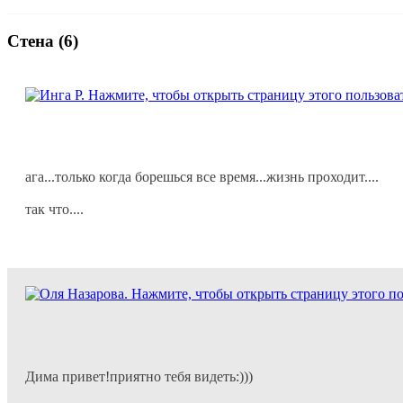
Стена (6)
ага...только когда борешься все время...жизнь проходит....
так что....
Дима привет!приятно тебя видеть:)))