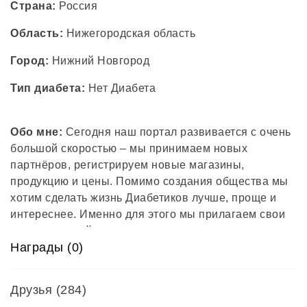
Страна:
Россия
Область:
Нижегородская область
Город:
Нижний Новгород
Тип диабета:
Нет Диабета
Обо мне:
Сегодня наш портал развивается с очень
большой скоростью – мы принимаем новых
партнёров, регистрируем новые магазины,
продукцию и цены. Помимо создания общества мы
хотим сделать жизнь Диабетиков лучше, проще и
интереснее. Именно для этого мы прилагаем свои
усилия каждый день, модернизируя наш портал,
Награды (0)
делая его доступнее и полезнее.
Друзья
(284)