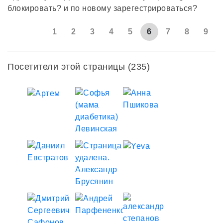
блокировать? и по новому зарегестрироваться?
1
2
3
4
5
6
7
8
9
Посетители этой страницы (235)