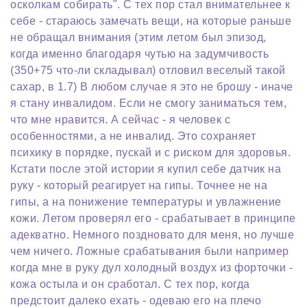
осколкам собирать". С тех пор стал внимательнее к
себе - стараюсь замечать вещи, на которые раньше
не обращал внимания (этим летом был эпизод,
когда именно благодаря чутью на задумчивость
(350+75 что-ли складывал) отловил веселый такой
сахар, в 1.7) В любом случае я это не брошу - иначе
я стану инвалидом. Если не смогу заниматься тем,
что мне нравится. А сейчас - я человек с
особенностями, а не инвалид. Это сохраняет
психику в порядке, пускай и с риском для здоровья.
Кстати после этой истории я купил себе датчик на
руку - который реагирует на гипы. Точнее не на
гипы, а на понижение температуры и увлажнение
кожи. Летом проверял его - срабатывает в принципе
адекватно. Немного поздновато для меня, но лучше
чем ничего. Ложные срабатывания были например
когда мне в руку дул холодный воздух из форточки -
кожа остыла и он сработал. С тех пор, когда
предстоит далеко ехать - одеваю его на плечо