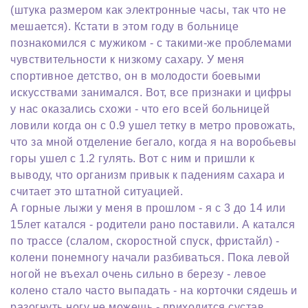
(штука размером как электронные часы, так что не
мешается). Кстати в этом году в больнице
познакомился с мужиком - с такими-же проблемами
чувствительности к низкому сахару. У меня
спортивное детство, он в молодости боевыми
искусствами занимался. Вот, все признаки и цифры
у нас оказались схожи - что его всей больницей
ловили когда он с 0.9 ушел тетку в метро провожать,
что за мной отделение бегало, когда я на воробьевы
горы ушел с 1.2 гулять. Вот с ним и пришли к
выводу, что организм привык к падениям сахара и
считает это штатной ситуацией.
А горные лыжи у меня в прошлом - я с 3 до 14 или
15лет катался - родители рано поставили. А катался
по трассе (слалом, скоростной спуск, фристайл) -
колени понемногу начали разбиваться. Пока левой
ногой не въехал очень сильно в березу - левое
колено стало часто выпадать - на корточки сядешь и
разогнуть ногу не можешь - приходится сустав