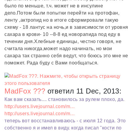
было по меньше, т.ч. может не в инсулине
дело.Потом были попытки перейти на протофан,
ленту ,актропид но в итоге сформировали такую
схему - 18 лантус на ночь,и в зависимости от уровня
сахара в крови- 10 --8-8 ед новорапида под еду в
течении дня.Хлебные единицы, честно говоря, не
считала никогда,может надо начинать, но мои
сахара так странно себя ведут, что боюсь это мне не
поможет. Рада буду с Вами пообщаться.
MadFox ???
ответил 11 Dec, 2013:
Как вам сказать.... становилось за рулем плохо, да.
http://users.livejournal.com/m…
http://users.livejournal.com/m…
теперь вот восстанавливаюсь - с июля 12 года. Это
собственно я и имел в виду. когда писал "кости по