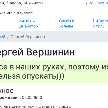
ей, 5 часов, 14 минуты
Мы вкон
мирного дня диабета!
Жизнь с
Узнайте
Питани
Диабетом
Больше
Стиль
зей
Сергей Вершинин
ергей Вершинин
се в наших руках, поэтому и
ельзя опускать)))
чное
 рождения:
02.05.1953
у диабету:
18 лет 7 месяцев 27 дней