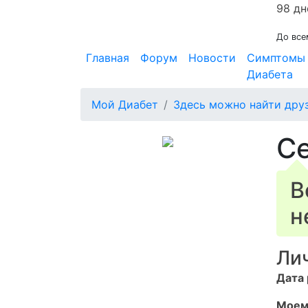
98 дн
До все
Главная
Форум
Новости
Симптомы
Диабета
Мой Диабет
Здесь можно найти дру
С
В
н
Ли
Дата
Моем