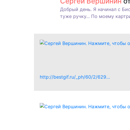
Сергей Вершинин
от
Добрый день. Я начинал с Би
туже ручку... По моему карт
http://bestgif.ru/_ph/60/2/629…