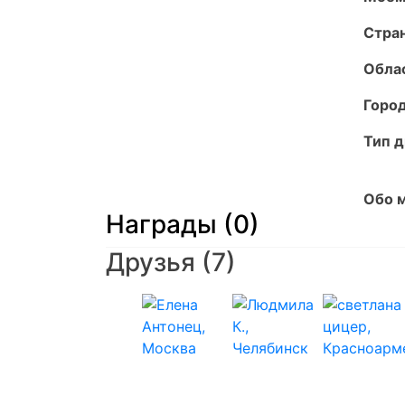
Стран
Обла
Город
Тип д
Обо м
Награды (0)
Друзья
(7)