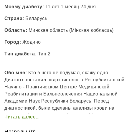
Моему диабету:
11 лет 1 месяц 24 дня
Страна:
Беларусь
Область:
Минская область (Мінская вобласць)
Город:
Жодино
Тип диабета:
Тип 2
Обо мне:
Кто б чего не подумал, скажу одно.
Диагноз поставил эндокринолог в Республиканской
Научно - Практическом Центре Медицинской
Реабилитации и Бальнеолечения Национальной
Академии Наук Республики Беларусь. Перед
диагностикой, были сделаны анализы крови на
гормоны. (дали два листа формата А4, с двух
сторон.). Среди них, был гормон поджелудочной
железы, инсулин. В общем, у меня может быть
Награды (0)