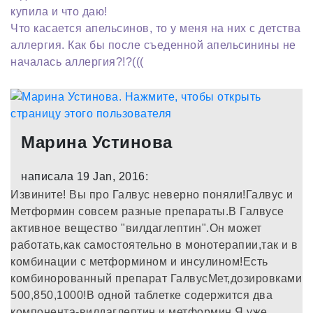
купила и что даю!
Что касается апельсинов, то у меня на них с детства
аллергия. Как бы после съеденной апельсинины не
началась аллергия?!?(((
Марина Устинова
написала 19 Jan, 2016:
Извините! Вы про Галвус неверно поняли!Галвус и
Метформин совсем разные препараты.В Галвусе
активное вещество "вилдаглептин".Он может
работать,как самостоятельно в монотерапии,так и в
комбинации с метформином и инсулином!Есть
комбинорованный препарат ГалвусМет,дозировками
500,850,1000!В одной таблетке содержится два
компонента-вилдаглептин и метформин.Я уже