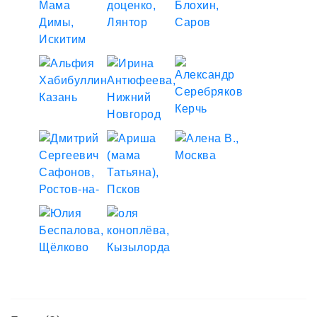
Родился киндер... Ну, и всё! Респект!