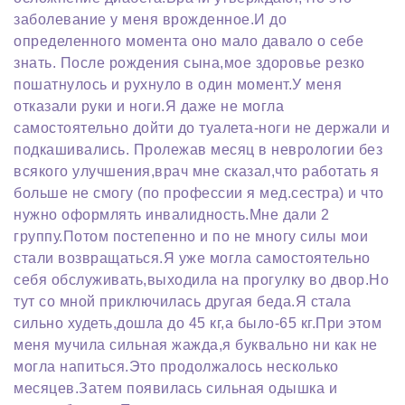
заболевание у меня врожденное.И до
определенного момента оно мало давало о себе
знать. После рождения сына,мое здоровье резко
пошатнулось и рухнуло в один момент.У меня
отказали руки и ноги.Я даже не могла
самостоятельно дойти до туалета-ноги не держали и
подкашивались. Пролежав месяц в неврологии без
всякого улучшения,врач мне сказал,что работать я
больше не смогу (по профессии я мед.сестра) и что
нужно оформлять инвалидность.Мне дали 2
группу.Потом постепенно и по не многу силы мои
стали возвращаться.Я уже могла самостоятельно
себя обслуживать,выходила на прогулку во двор.Но
тут со мной приключилась другая беда.Я стала
сильно худеть,дошла до 45 кг,а было-65 кг.При этом
меня мучила сильная жажда,я буквально ни как не
могла напиться.Это продолжалось несколько
месяцев.Затем появилась сильная одышка и