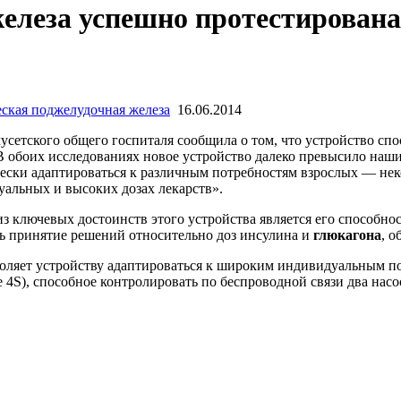
елеза успешно протестирована
ская поджелудочная железа
16.06.2014
усетского общего госпиталя сообщила о том, что устройство спо
В обоих исследованиях новое устройство далеко превысило наши
ески адаптироваться к различным потребностям взрослых — нек
уальных и высоких дозах лекарств».
из ключевых достоинств этого устройства является его способно
ть принятие решений относительно доз инсулина и
глюкагона
, 
оляет устройству адаптироваться к широким индивидуальным пот
 4S), способное контролировать по беспроводной связи два насо