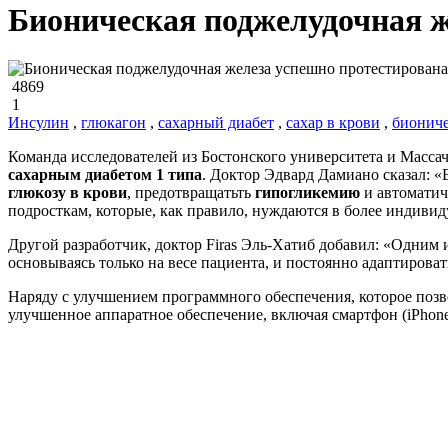
Бионическая поджелудочная ж
4869
1
Инсулин
,
глюкагон
,
сахарный диабет
,
сахар в крови
,
биониче
Команда исследователей из Бостонского университета и Массач
сахарным диабетом 1 типа
. Доктор Эдвард Дамиано сказал: «
глюкозу в крови
, предотвращатьть
гипогликемию
и автоматич
подросткам, которые, как правило, нуждаются в более индивид
Другой разработчик, доктор Firas Эль-Хатиб добавил: «Одним 
основываясь только на весе пациента, и постоянно адаптирова
Наряду с улучшением программного обеспечения, которое позв
улучшенное аппаратное обеспечение, включая смартфон (iPhone