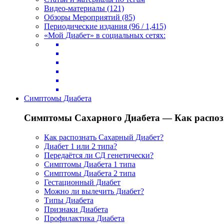
Видео-материалы (121)
Обзоры Мероприятий (85)
Периодические издания (96 / 1,415)
«Мой Диабет» в социальных сетях:
Симптомы Диабета
Симптомы Сахарного Диабета — Как распоз
Как распознать Сахарный Диабет?
Диабет 1 или 2 типа?
Передаётся ли СД генетически?
Симптомы Диабета 1 типа
Симптомы Диабета 2 типа
Гестационный Диабет
Можно ли вылечить Диабет?
Типы Диабета
Признаки Диабета
Профилактика Диабета