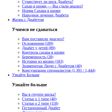
Существует ли риск Диабета?
Сахар в крови — Вы сдали анализ?
Норма Сахара в крови
Народное лечение Диабета
Жизнь с Диабетом
Учимся не сдаваться
Вам поставили диагноз?
Осложнения (189)
Диабет у детей (89)
Контроль сахара в крови
Беременность (28)
Истории из жизни (183)
Знаменитые Люди с Диабетом (40)
Консультации специалистов (1,391 / 1,444)
Узнайте Больше
Узнайте больше
Вы в группе риска?
Статьи о 1 типе (40)
Статьи о 2 типе (118)
Гестационный Диабет