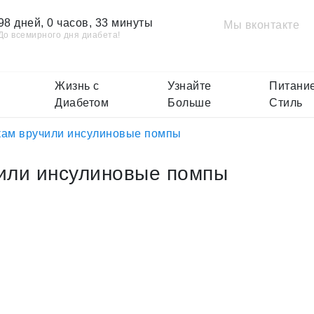
98 дней, 0 часов, 33 минуты
Мы вконтакте
До всемирного дня диабета!
Жизнь с
Узнайте
Питание
Диабетом
Больше
Стиль
кам вручили инсулиновые помпы
или инсулиновые помпы