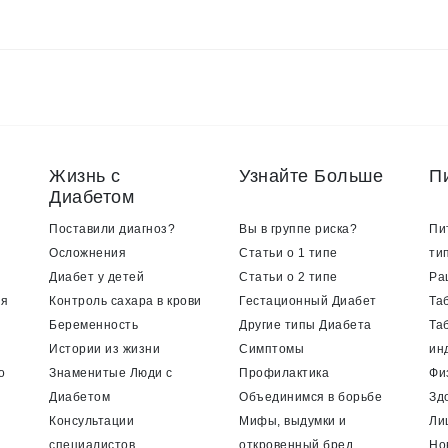
Жизнь с
Узнайте Больше
П
Диабетом
Поставили диагноз?
Вы в группе риска?
Пи
Осложнения
Статьи о 1 типе
ти
Диабет у детей
Статьи о 2 типе
Ра
ия
Контроль сахара в крови
Гестационный Диабет
Та
Беременность
Другие типы Диабета
Та
Истории из жизни
Симптомы
ин
о
Знаменитые Люди с
Профилактика
Фи
Диабетом
Объединимся в борьбе
Зд
Консультации
Мифы, выдумки и
Ли
специалистов
откровенный бред
Но