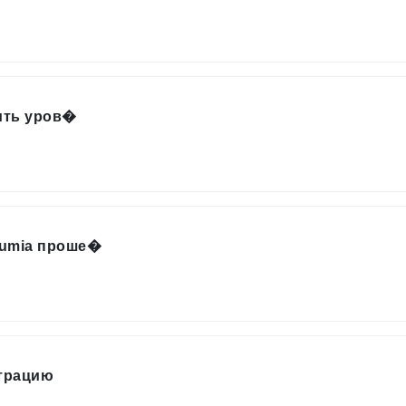
ить уров�
xumia проше�
нтрацию