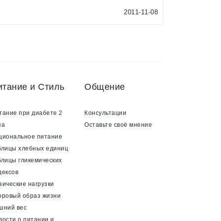
2011-11-08
итание и Стиль
Общение
тание при диабете 2
Консультации
па
Оставьте своё мнение
циональное питание
блицы хлебных единиц
блицы гликемических
дексов
зические нагрузки
оровый образ жизни
шний вес
вости о питании и