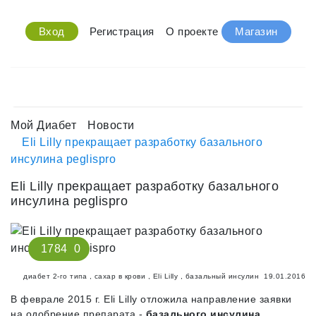
Вход
Регистрация
О проекте
Магазин
Мой Диабет
Новости
Eli Lilly прекращает разработку базального
инсулина peglispro
Eli Lilly прекращает разработку базального
инсулина peglispro
1784
0
диабет 2-го типа
,
сахар в крови
,
Eli Lilly
,
базальный инсулин
19.01.2016
В феврале 2015 г. Eli Lilly отложила направление заявки
на одобрение препарата -
базального инсулина