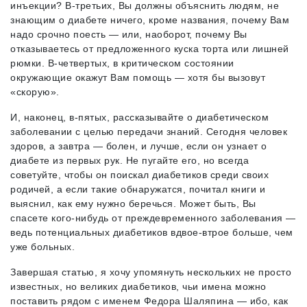
инъекции? В-третьих, Вы должны объяснить людям, не
знающим о диабете ничего, кроме названия, почему Вам
надо срочно поесть — или, наоборот, почему Вы
отказываетесь от предложенного куска торта или лишней
рюмки. В-четвертых, в критическом состоянии
окружающие окажут Вам помощь — хотя бы вызовут
«скорую».
И, наконец, в-пятых, рассказывайте о диабетическом
заболевании с целью передачи знаний. Сегодня человек
здоров, а завтра — болен, и лучше, если он узнает о
диабете из первых рук. Не пугайте его, но всегда
советуйте, чтобы он поискал диабетиков среди своих
родичей, а если такие обнаружатся, почитал книги и
выяснил, как ему нужно беречься. Может быть, Вы
спасете кого-нибудь от преждевременного заболевания —
ведь потенциальных диабетиков вдвое-втрое больше, чем
уже больных.
Завершая статью, я хочу упомянуть нескольких не просто
известных, но великих диабетиков, чьи имена можно
поставить рядом с именем Федора Шаляпина — ибо, как