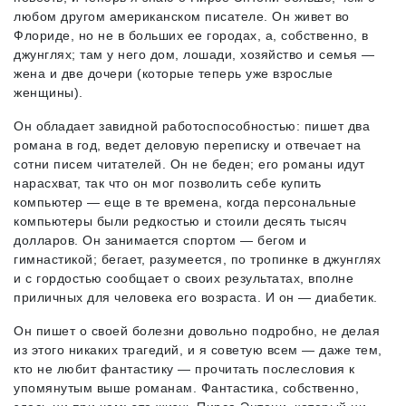
любом другом американском писателе. Он живет во
Флориде, но не в больших ее городах, а, собственно, в
джунглях; там у него дом, лошади, хозяйство и семья —
жена и две дочери (которые теперь уже взрослые
женщины).
Он обладает завидной работоспособностью: пишет два
романа в год, ведет деловую переписку и отвечает на
сотни писем читателей. Он не беден; его романы идут
нарасхват, так что он мог позволить себе купить
компьютер — еще в те времена, когда персональные
компьютеры были редкостью и стоили десять тысяч
долларов. Он занимается спортом — бегом и
гимнастикой; бегает, разумеется, по тропинке в джунглях
и с гордостью сообщает о своих результатах, вполне
приличных для человека его возраста. И он — диабетик.
Он пишет о своей болезни довольно подробно, не делая
из этого никаких трагедий, и я советую всем — даже тем,
кто не любит фантастику — прочитать послесловия к
упомянутым выше романам. Фантастика, собственно,