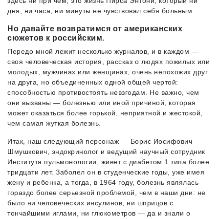
здесь ни при чем; это жизнь Пирса Энтони, который ни
дня, ни часа, ни минуты не чувствовал себя больным.
Но давайте возвратимся от американских
сюжетов к российским.
Передо мной лежит несколько журналов, и в каждом —
своя человеческая история, рассказ о людях пожилых или
молодых, мужчинах или женщинах, очень непохожих друг
на друга, но объединенных одной общей чертой:
способностью противостоять невзгодам. Не важно, чем
они вызваны — болезнью или иной причиной, которая
может оказаться более горькой, неприятной и жестокой,
чем самая жуткая болезнь.
Итак, наш следующий персонаж — Борис Иосифович
Шмушкович, эндокринолог и ведущий научный сотрудник
Института пульмонологии, живет с диабетом 1 типа более
тридцати лет. Заболел он в студенческие годы, уже имея
жену и ребенка, а тогда, в 1964 году, болезнь являлась
гораздо более серьезной проблемой, чем в наши дни: не
было ни человеческих инсулинов, ни шприцов с
тончайшими иглами, ни глюкометров — да и знали о