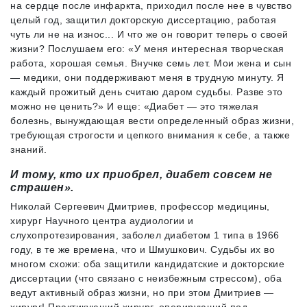
на сердце после инфаркта, приходил после нее в чувство
целый год, защитил докторскую диссертацию, работая
чуть ли не на износ... И что же он говорит теперь о своей
жизни? Послушаем его: «У меня интересная творческая
работа, хорошая семья. Внучке семь лет. Мои жена и сын
— медики, они поддерживают меня в трудную минуту. Я
каждый прожитый день считаю даром судьбы. Разве это
можно не ценить?» И еще: «Диабет — это тяжелая
болезнь, вынуждающая вести определенный образ жизни,
требующая строгости и цепкого внимания к себе, а также
знаний.
И тому, кто их приобрел, диабет совсем не
страшен».
Николай Сергеевич Дмитриев, профессор медицины,
хирург Научного центра аудиологии и
слухопротезирования, заболел диабетом 1 типа в 1966
году, в те же времена, что и Шмушкович. Судьбы их во
многом схожи: оба защитили кандидатские и докторские
диссертации (что связано с неизбежным стрессом), оба
ведут активный образ жизни, но при этом Дмитриев —