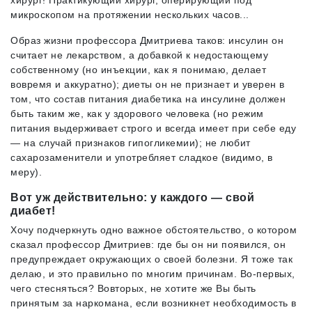
хирург! Практикующий хирург, оперирующий под
микроскопом на протяжении нескольких часов...
Образ жизни профессора Дмитриева таков: инсулин он
считает не лекарством, а добавкой к недостающему
собственному (но инъекции, как я понимаю, делает
вовремя и аккуратно); диеты он не признает и уверен в
том, что состав питания диабетика на инсулине должен
быть таким же, как у здорового человека (но режим
питания выдерживает строго и всегда имеет при себе еду
— на случай признаков гипогликемии); не любит
сахарозаменители и употребляет сладкое (видимо, в
меру).
Вот уж действительно: у каждого — свой
диабет!
Хочу подчеркнуть одно важное обстоятельство, о котором
сказал профессор Дмитриев: где бы он ни появился, он
предупреждает окружающих о своей болезни. Я тоже так
делаю, и это правильно по многим причинам. Во-первых,
чего стесняться? Вовторых, не хотите же Вы быть
принятым за наркомана, если возникнет необходимость в