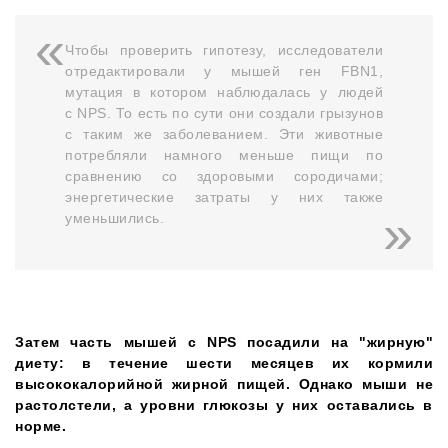
Чтобы проверить гипотезу, исследователи
отредактировали у мышей ген FBN1,
мутация в котором наблюдалась у людей
с NPS. То есть по сути они создали грызунов
с таким же заболеванием. Эти животные
потребляли намного меньше пищи по
сравнению со здоровыми сородичами;
энергетические затраты у них также
уменьшились.
Затем часть мышей с NPS посадили на "жирную"
диету: в течение шести месяцев их кормили
высококалорийной жирной пищей. Однако мыши не
растолстели, а уровни глюкозы у них оставались в
норме.