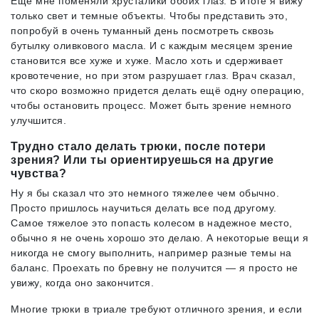
Ещё мне поменяли хрусталики обоих глаз. В итоге я вижу
только свет и темные объекты. Чтобы представить это,
попробуй в очень туманный день посмотреть сквозь
бутылку оливкового масла. И с каждым месяцем зрение
становится все хуже и хуже. Масло хоть и сдерживает
кровотечение, но при этом разрушает глаз. Врач сказал,
что скоро возможно придется делать ещё одну операцию,
чтобы остановить процесс. Может быть зрение немного
улучшится.
Трудно стало делать трюки, после потери
зрения? Или ты ориентируешься на другие
чувства?
Ну я бы сказал что это немного тяжелее чем обычно.
Просто пришлось научиться делать все под другому.
Самое тяжелое это попасть колесом в надежное место,
обычно я не очень хорошо это делаю. А некоторые вещи я
никогда не смогу выполнить, например разные темы на
баланс. Проехать по бревну не получится — я просто не
увижу, когда оно закончится.
Многие трюки в триале требуют отличного зрения, и если