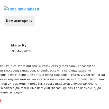
Комментарии:
Marie Ry
30 Mar, 2016
 понятно из этого интервью, какой стаж у гражданина "развитой
ля таких серьезных осложнений, есть ли у него еще какие-то
щие осложнения (или только глаза оказались "слабым местом"), и как
оянии ему позволяют заниматься таким опасным спортом? Насколько
, при витрэктомии и подобных серьезных вмешательствах очень
ичиваются двигательные нагрузки (вплоть до позы во время сна) до
ания ситуации.
1