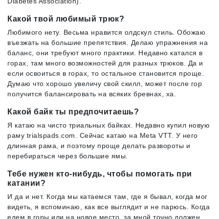
Diabetes Association).
Какой твой любимый трюк?
Любимого нету. Весьма нравится олдскул стиль. Обожаю
въезжать на большие препятствия. Делаю упражнения на
баланс, они требуют много практики. Недавно катался в
горах, там много возможностей для разных трюков. Да и
если освоиться в горах, то остальное становится проще.
Думаю что хорошо увеличу свой скилл, может после гор
получится балансировать на всяких бревнах, ха.
Какой байк ты предпочитаешь?
Я катаю на чисто триальных байках. Недавно купил новую
раму trialspads.com. Сейчас катаю на Meta VTT. У него
длинная рама, и поэтому проще делать развороты и
перебираться через большие ямы.
Тебе нужен кто-нибудь, чтобы помогать при
катании?
И да и нет. Когда мы катаемся там, где я бывал, когда мог
видеть, я вспоминаю, как все выглядит и не парюсь. Когда
едем в горы или на новое место, за мной точно должен