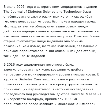
В июле 2009 года в авторитетном медицинском издании
The Journal of Diabetes Science and Technology была
опубликована статья о различных источниках ошибок
глюкометров, среди которых был прием парацетамола.
Исследователи не обнаружили взаимосвязи между
действием парацетамола в организме и его влиянием на
чувствительность к глюкозе или инсулину. В целом, более
старые глюкометры чаще выдавали ошибочные
показания, чем новые, но такие колебания, связанные с
приемом парацетамола, были описаны как для старых,
так и для новых моделей.
В 2015 году аналогичная неточность была
зарегистрирована при использовании устройств
непрерывного мониторирования уровня глюкозы крови. В
журнале Diabetes Care вышла статья о различиях в
показаниях глюкометров и сенсоров у группы пациентов,
принимающих парацетамол. Участники исследования,
проводимого под руководством доктора David М. Maahs из
Университета Колорадо, принимали 1000 мг
парацетамола после завтрака и многократно измеряли