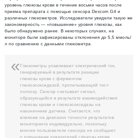
уровень глюкозы крови в течение восьми часов после
приема препарата с помощью сенсора Dexcom G4 и
различных глюкометров. Исследователи увидели такую же
закономерность — «повышение» уровня глюкозы, как
было обнаружено ранее. В некоторых случаях, на
мониторе были зафиксированы отклонения до 5,5 ммоль/
л по сравнению с данными глюкометра.
Глюкометры улавливают электрический ток,
генерируемый в результате реакции
глюкозы крови с ферментом
глюкозооксидазой, пропитывающей тест-
полоску. Сенсор считывает сигнал,
образующийся в результате взаимодействия
глюкозы крови и глюкозооксидазы на
наконечнике датчика. Считается, что
влияние на диапазон точности результатов
мониторинга индивидуально, поскольку
многие пользователи сенсора не сообщают
о повышении показателей глюкозы крови